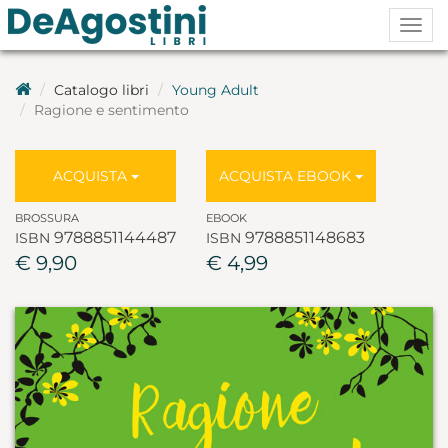
Togg
navig
Catalogo libri
Young Adult
Ragione e sentimento
ACQUISTA
ACQUISTA EBOOK
BROSSURA
EBOOK
9788851144487
9788851148683
ISBN
ISBN
€ 9,90
€ 4,99