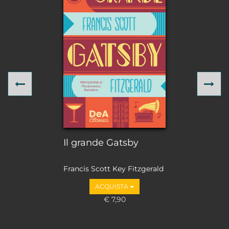
Previous
Ne
Il grande Gatsby
Francis Scott Key Fitzgerald
ACQUISTA
€ 7,90