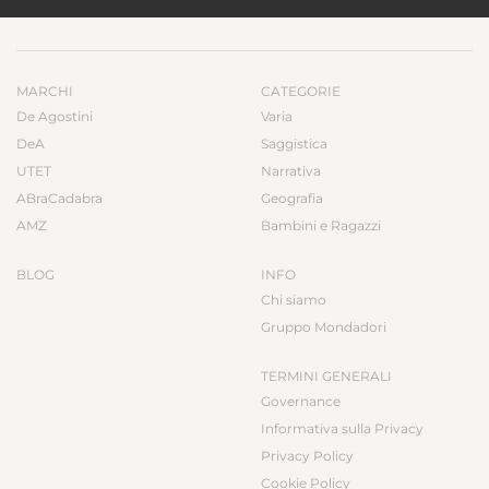
MARCHI
CATEGORIE
De Agostini
Varia
DeA
Saggistica
UTET
Narrativa
ABraCadabra
Geografia
AMZ
Bambini e Ragazzi
BLOG
INFO
Chi siamo
Gruppo Mondadori
TERMINI GENERALI
Governance
Informativa sulla Privacy
Privacy Policy
Cookie Policy