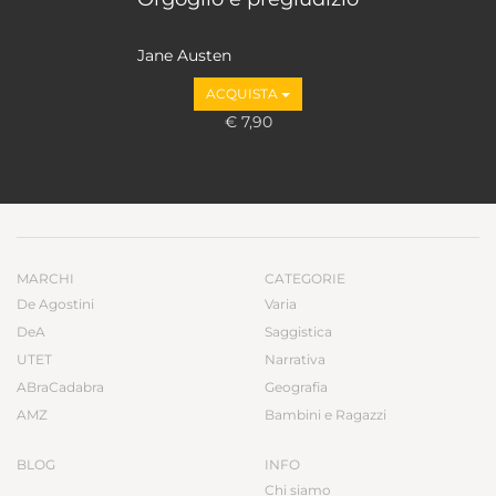
Jane Austen
ACQUISTA
€ 7,90
MARCHI
CATEGORIE
De Agostini
Varia
DeA
Saggistica
UTET
Narrativa
ABraCadabra
Geografia
AMZ
Bambini e Ragazzi
BLOG
INFO
Chi siamo