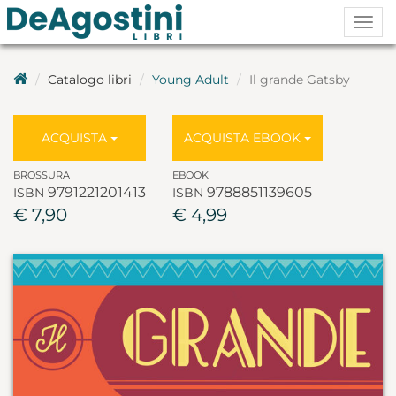
Togg
navig
Catalogo libri
Young Adult
Il grande Gatsby
ACQUISTA
ACQUISTA EBOOK
BROSSURA
EBOOK
9791221201413
9788851139605
ISBN
ISBN
€ 7,90
€ 4,99