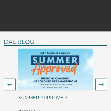
DAL BLOG
Previous
Ne
SUMMER APPROVED
stage | 1.7.2026