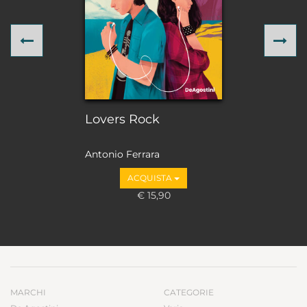
Previous
Ne
Lovers Rock
Antonio Ferrara
ACQUISTA
€ 15,90
MARCHI
CATEGORIE