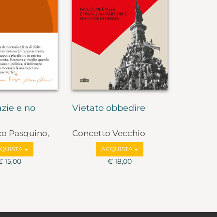
zie e no
Vietato obbedire
co Pasquino,
Concetto Vecchio
lbruzzi
QUISTA
ACQUISTA
€ 15,00
€ 18,00