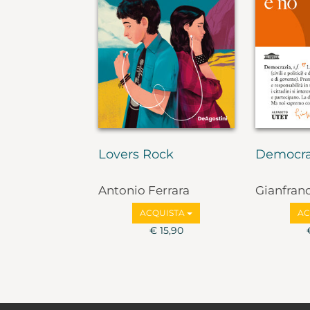
Lovers Rock
Democra
Antonio Ferrara
Gianfran
Marco Va
ACQUISTA
AC
€ 15,90