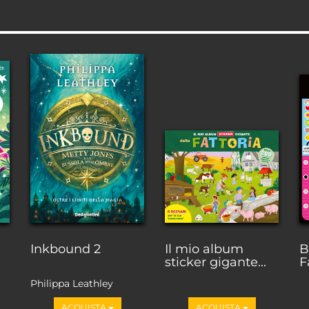
Inkbound 2
Il mio album
B
sticker gigante...
F
Philippa Leathley
ACQUISTA
ACQUISTA