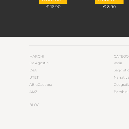
€ 16,90
€ 8,90
MARCHI
CATEGO
De Agostini
Varia
DeA
Saggisti
UTET
Narrativ
ABraCadabra
Geografi
AMZ
Bambini 
BLOG