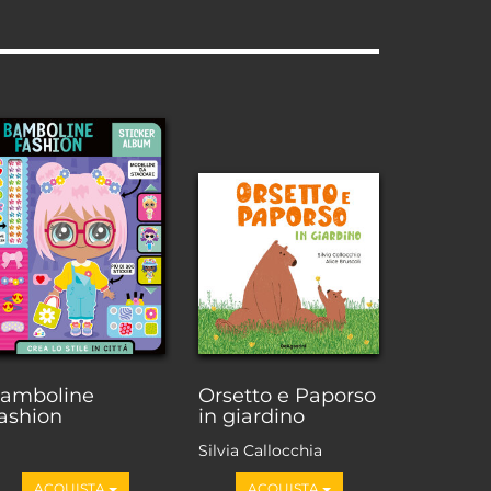
amboline
Orsetto e Paporso
ashion
in giardino
Silvia Callocchia
ACQUISTA
ACQUISTA