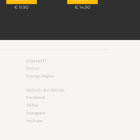
€ 9,90
€ 14,90
CONTATTI
Scrivici
Foreign Rights
SEGUICI SUI SOCIAL
Facebook
TikTok
Instagram
YouTube