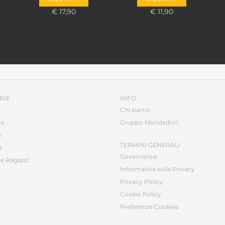
€ 17,90
€ 11,90
RIE
INFO
Chi siamo
ca
Gruppo Mondadori
a
TERMINI GENERALI
a
Governance
e Ragazzi
Informativa sulla Privacy
Privacy Policy
Cookie Policy
Preferenze Cookies