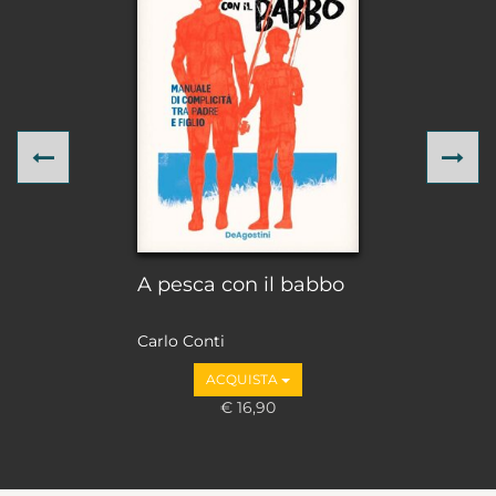
Previous
Ne
A pesca con il babbo
Carlo Conti
ACQUISTA
€ 16,90