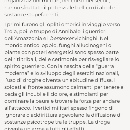
organizzazioni militari, nel corso dei secoli,
hanno sfruttato il potenziale bellico di alcol e
sostanze stupefacenti.
I primi furono gli opliti omerici in viaggio verso
Troia, poi le truppe di Annibale, i guerrieri
dell’Amazzonia e i
berserker
vichinghi. Nel
mondo antico, oppio, funghi allucinogeni o
piante con poteri energetici sono spesso parte
dei riti tribali, delle cerimonie per risvegliare lo
spirito guerriero. Con la nascita della “guerra
moderna” e lo sviluppo degli eserciti nazionali,
l’uso di droghe diventa un’abitudine diffusa. I
soldati al fronte assumono calmanti per tenere a
bada gli incubi e il dolore, e stimolanti per
dominare la paura e trovare la forza per andare
all’attacco. I vertici militari spesso fingono di
ignorare o addirittura agevolano la diffusione di
sostanze psicotrope tra le truppe. La droga
diventa un’arma a tutti gli effetti.