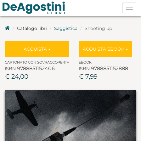
Togg
navig
Catalogo libri
Saggistica
Shooting up
ACQUISTA
ACQUISTA EBOOK
CARTONATO CON SOVRACCOPERTA
EBOOK
9788851152406
9788851152888
ISBN
ISBN
€ 24,00
€ 7,99