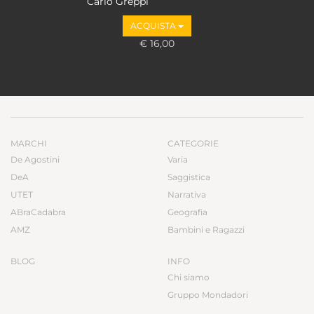
Carlo Greppi
ACQUISTA
€ 16,00
MARCHI
CATEGORIE
De Agostini
Varia
DeA
Saggistica
UTET
Narrativa
ABraCadabra
Geografia
AMZ
Bambini e Ragazzi
BLOG
INFO
Chi siamo
Gruppo Mondadori