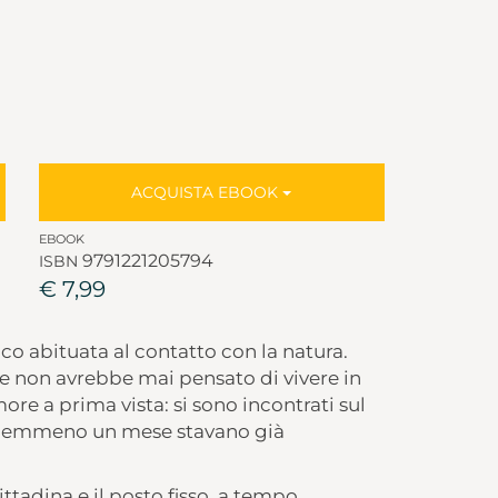
ACQUISTA EBOOK
EBOOK
9791221205794
ISBN
€ 7,99
co abituata al contatto con la natura.
e non avrebbe mai pensato di vivere in
ore a prima vista: si sono incontrati sul
po nemmeno un mese stavano già
ttadina e il posto fisso, a tempo