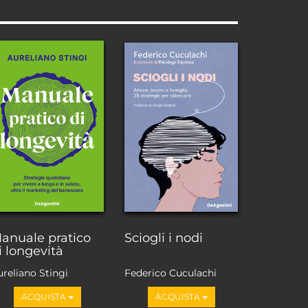
anuale pratico
Sciogli i nodi
i longevità
ureliano Stingi
Federico Cuculachi
ACQUISTA
ACQUISTA