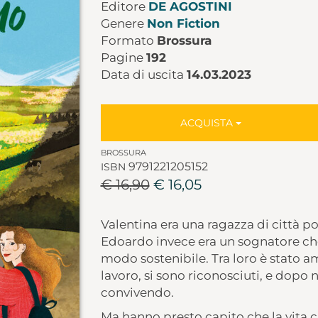
Editore
DE AGOSTINI
Genere
Non Fiction
Formato
Brossura
Pagine
192
Data di uscita
14.03.2023
ACQUISTA
BROSSURA
9791221205152
ISBN
€ 16,90
€ 16,05
Valentina era una ragazza di città po
Edoardo invece era un sognatore ch
modo sostenibile. Tra loro è stato am
lavoro, si sono riconosciuti, e do
convivendo.
Ma hanno presto capito che la vita ci