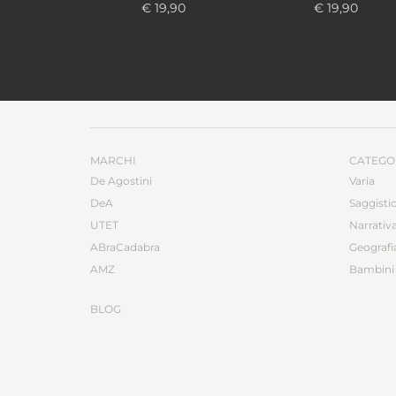
€ 19,90
€ 19,90
MARCHI
CATEGO
De Agostini
Varia
DeA
Saggisti
UTET
Narrativ
ABraCadabra
Geografi
AMZ
Bambini 
BLOG