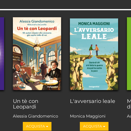
Un tè con
L'avversario leale
M
Leopardi
d
Alessia Giandomenico
Monica Maggioni
A
ACQUISTA
ACQUISTA