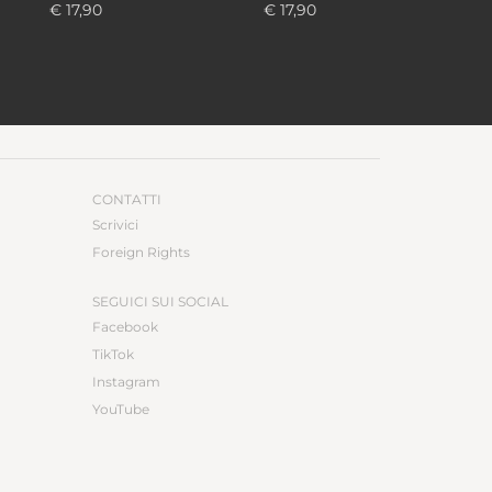
€ 17,90
€ 17,90
CONTATTI
Scrivici
Foreign Rights
SEGUICI SUI SOCIAL
Facebook
TikTok
Instagram
YouTube