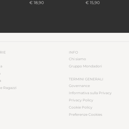
€ 18,90
€ 15,90
RIE
INFO
Chi siamo
ca
Gruppo Mondadori
a
TERMINI GENERALI
a
Governance
e Ragazzi
Informativa sulla Privacy
Privacy Policy
Cookie Policy
Preferenze Cookies