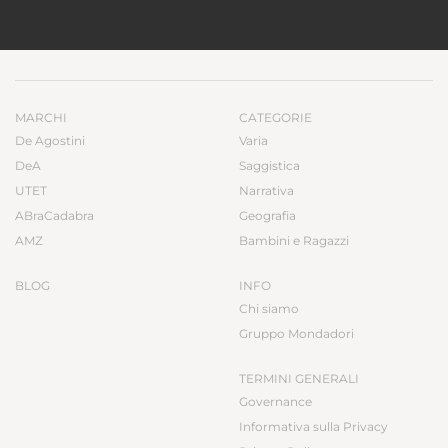
MARCHI
CATEGORIE
De Agostini
Varia
DeA
Saggistica
UTET
Narrativa
ABraCadabra
Geografia
AMZ
Bambini e Ragazzi
BLOG
INFO
Chi siamo
Gruppo Mondadori
TERMINI GENERALI
Governance
Informativa sulla Privacy