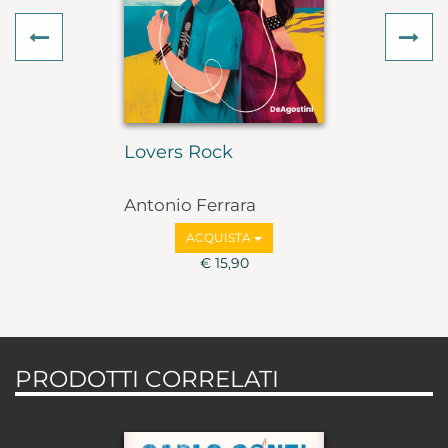
Previous
Ne
Lovers Rock
Antonio Ferrara
ACQUISTA
€ 15,90
PRODOTTI CORRELATI