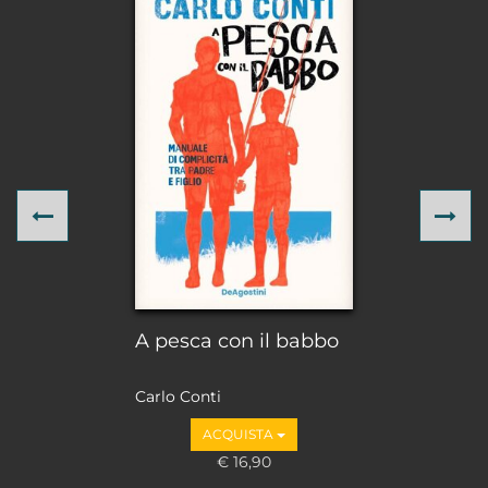
Previous
Ne
A pesca con il babbo
Carlo Conti
ACQUISTA
€ 16,90