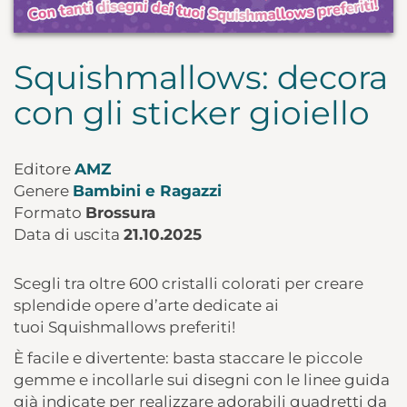
Squishmallows: decora
con gli sticker gioiello
Editore
AMZ
Genere
Bambini e Ragazzi
Formato
Brossura
Data di uscita
21.10.2025
Scegli tra oltre 600 cristalli
colorati per creare
splendide
opere d’arte dedicate ai
tuoi
Squishmallows preferiti!
È facile e divertente: basta staccare
le piccole
gemme e incollarle sui
disegni con le linee guida
già
indicate per realizzare adorabili
quadretti da