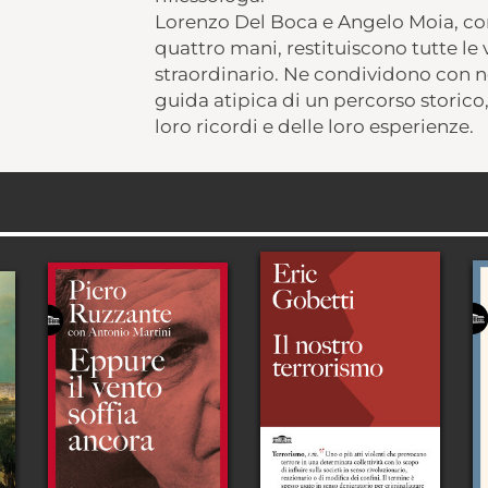
Lorenzo Del Boca e Angelo Moia, con
quattro mani, restituiscono tutte le
straordinario. Ne condividono con no
guida atipica di un percorso storico
loro ricordi e delle loro esperienze.