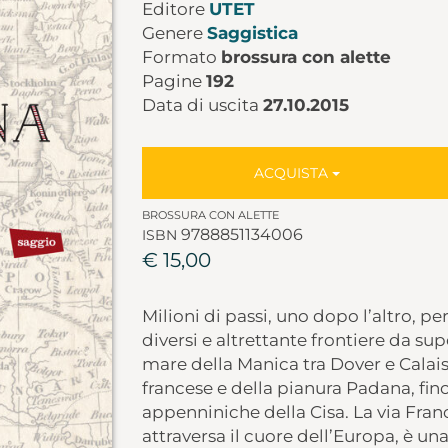
Editore
UTET
Genere
Saggistica
Formato
brossura con alette
Pagine
192
Data di uscita
27.10.2015
ACQUISTA
BROSSURA CON ALETTE
9788851134006
ISBN
€ 15,00
Milioni di passi, uno dopo l’altro, p
diversi e altrettante frontiere da sup
mare della Manica tra Dover e Calais
francese e della pianura Padana, fin
appenniniche della Cisa. La via Franc
attraversa il cuore dell’Europa, è una 