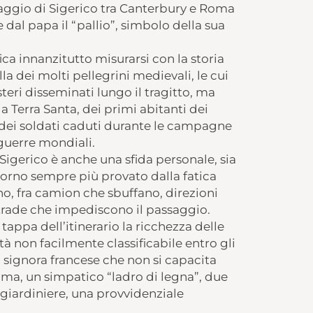
iaggio di Sigerico tra Canterbury e Roma
re dal papa il “pallio”, simbolo della sua
ca innanzitutto misurarsi con la storia
la dei molti pellegrini medievali, le cui
teri disseminati lungo il tragitto, ma
la Terra Santa, dei primi abitanti dei
 dei soldati caduti durante le campagne
guerre mondiali.
igerico è anche una sfida personale, sia
iorno sempre più provato dalla fatica
no, fra camion che sbuffano, direzioni
strade che impediscono il passaggio.
 tappa dell’itinerario la ricchezza delle
 non facilmente classificabile entro gli
a signora francese che non si capacita
ma, un simpatico “ladro di legna”, due
-giardiniere, una provvidenziale