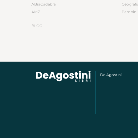
ABraCadabra
Geografi
AMZ
Bambini 
BLOG
De Agostini