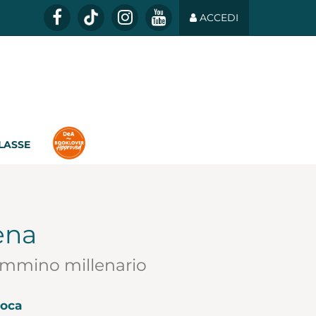
ACCEDI
CLASSE
ena
cammino millenario
Boca