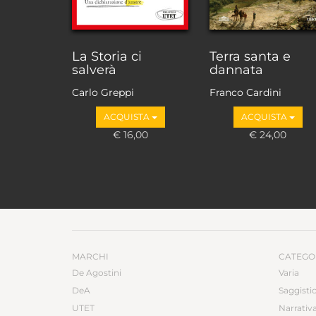
La Storia ci
Terra santa e
salverà
dannata
Carlo Greppi
Franco Cardini
ACQUISTA
ACQUISTA
€ 16,00
€ 24,00
MARCHI
CATEGO
De Agostini
Varia
DeA
Saggisti
UTET
Narrativ