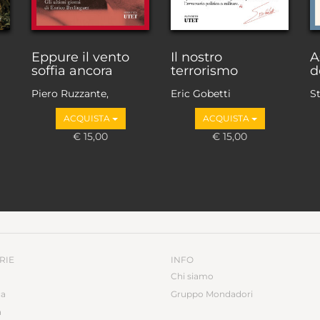
Eppure il vento
Il nostro
A
soffia ancora
terrorismo
d
Piero Ruzzante,
Eric Gobetti
S
Antonio Martini
ACQUISTA
ACQUISTA
€ 15,00
€ 15,00
RIE
INFO
Chi siamo
ca
Gruppo Mondadori
a