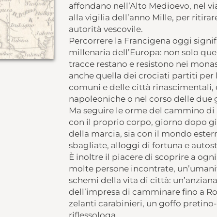
affondano nell’Alto Medioevo, nel v
alla vigilia dell’anno Mille, per ritira
autorità vescovile.
Percorrere la Francigena oggi signifi
millenaria dell’Europa: non solo quel
tracce restano e resistono nei monas
anche quella dei crociati partiti per 
comuni e delle città rinascimentali,
napoleoniche o nel corso delle due 
Ma seguire le orme del cammino di S
con il proprio corpo, giorno dopo g
della marcia, sia con il mondo ester
sbagliate, alloggi di fortuna e auto
È inoltre il piacere di scoprire a ogni
molte persone incontrate, un’umanità
schemi della vita di città: un’anzian
dell’impresa di camminare fino a Ro
zelanti carabinieri, un goffo pretino
riflessologa.