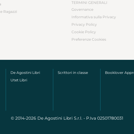
TERMINI GENERALI
a
Governance
e Ragazzi
Informativa sulla Privacy
Privacy Policy
Cookie Policy
Preferenze Cookies
De Agostini Libri
Scrittori in classe
Booklover App
Utet Libri
© 2014-2026 De Agostini Libri S.r.l. - P.Iva 02501780031