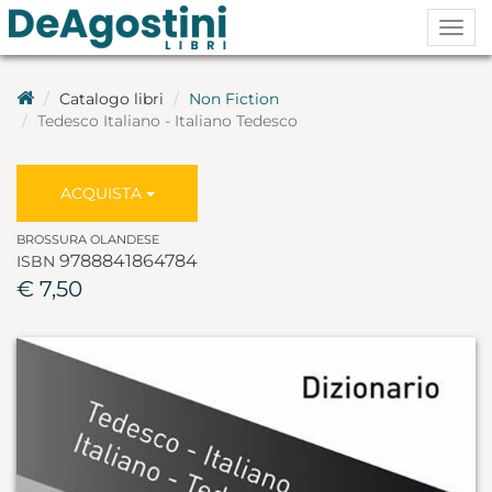
Togg
navig
Catalogo libri
Non Fiction
Tedesco Italiano - Italiano Tedesco
ACQUISTA
BROSSURA OLANDESE
9788841864784
ISBN
€ 7,50