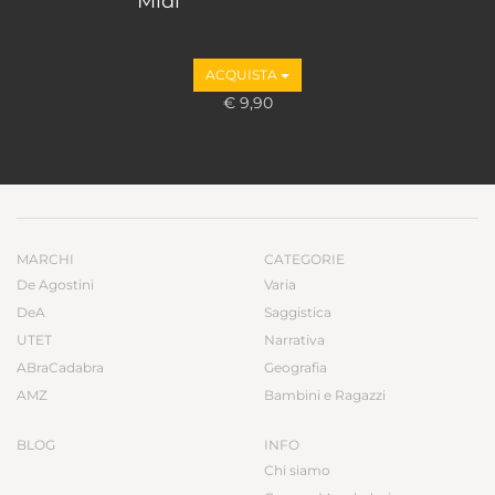
Midi
ACQUISTA
€ 9,90
MARCHI
CATEGORIE
De Agostini
Varia
DeA
Saggistica
UTET
Narrativa
ABraCadabra
Geografia
AMZ
Bambini e Ragazzi
BLOG
INFO
Chi siamo