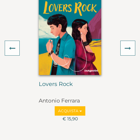
Previous
Ne
Lovers Rock
Antonio Ferrara
ACQUISTA
€ 15,90