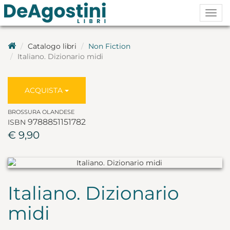
Togg
navig
Catalogo libri
Non Fiction
Italiano. Dizionario midi
ACQUISTA
BROSSURA OLANDESE
9788851151782
ISBN
€ 9,90
Italiano. Dizionario
midi