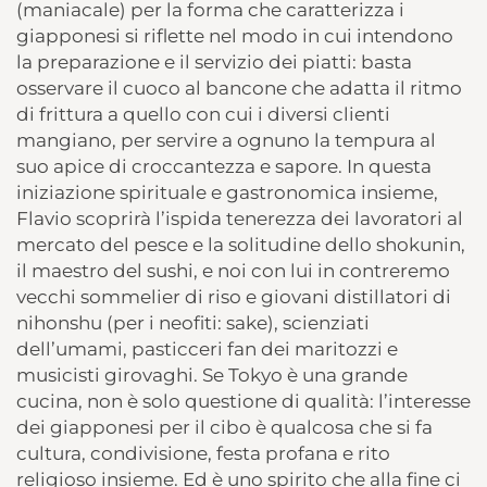
(maniacale) per la forma che caratterizza i
giapponesi si riflette nel modo in cui intendono
la preparazione e il servizio dei piatti: basta
osservare il cuoco al bancone che adatta il ritmo
di frittura a quello con cui i diversi clienti
mangiano, per servire a ognuno la tempura al
suo apice di croccantezza e sapore. In questa
iniziazione spirituale e gastronomica insieme,
Flavio scoprirà l’ispida tenerezza dei lavoratori al
mercato del pesce e la solitudine dello shokunin,
il maestro del sushi, e noi con lui in contreremo
vecchi sommelier di riso e giovani distillatori di
nihonshu (per i neofiti: sake), scienziati
dell’umami, pasticceri fan dei maritozzi e
musicisti girovaghi. Se Tokyo è una grande
cucina, non è solo questione di qualità: l’interesse
dei giapponesi per il cibo è qualcosa che si fa
cultura, condivisione, festa profana e rito
religioso insieme. Ed è uno spirito che alla fine ci