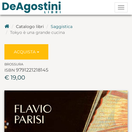
Togg
navig
Catalogo libri
Saggistica
Tokyo è una grande cucina
ACQUISTA
BROSSURA
9791221218145
ISBN
€ 19,00