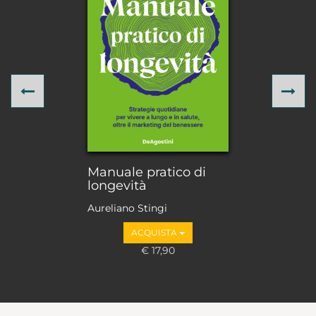
Previous
Ne
Manuale pratico di
longevità
Aureliano Stingi
ACQUISTA
€ 17,90