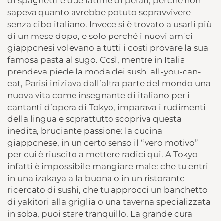
di spaghetti e due lattine di pelati, perché non
sapeva quanto avrebbe potuto sopravvivere
senza cibo italiano. Invece si è trovato a usarli più
di un mese dopo, e solo perché i nuovi amici
giapponesi volevano a tutti i costi provare la sua
famosa pasta al sugo. Così, mentre in Italia
prendeva piede la moda dei sushi all-you-can-
eat, Parisi iniziava dall’altra parte del mondo una
nuova vita come insegnante di italiano per i
cantanti d’opera di Tokyo, imparava i rudimenti
della lingua e soprattutto scopriva questa
inedita, bruciante passione: la cucina
giapponese, in un certo senso il “vero motivo”
per cui è riuscito a mettere radici qui. A Tokyo
infatti è impossibile mangiare male: che tu entri
in una izakaya alla buona o in un ristorante
ricercato di sushi, che tu approcci un banchetto
di yakitori alla griglia o una taverna specializzata
in soba, puoi stare tranquillo. La grande cura