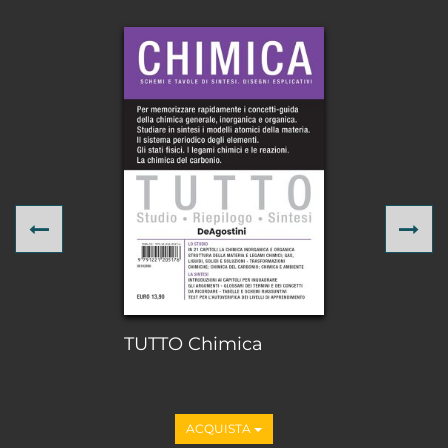
Previous
Ne
TUTTO Chimica
ACQUISTA