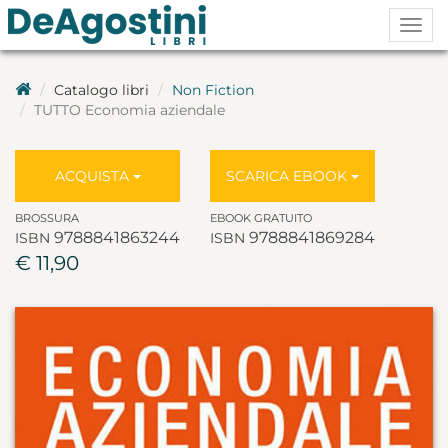
Togg
navig
Catalogo libri
Non Fiction
TUTTO Economia aziendale
ACQUISTA
SCARICA EBOOK
BROSSURA
EBOOK GRATUITO
9788841863244
9788841869284
ISBN
ISBN
€ 11,90