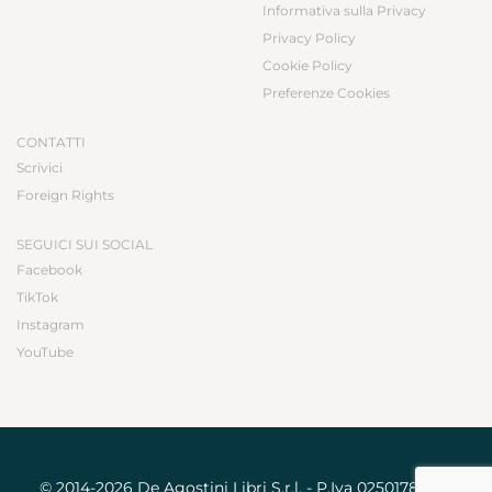
Informativa sulla Privacy
Privacy Policy
Cookie Policy
Preferenze Cookies
CONTATTI
Scrivici
Foreign Rights
SEGUICI SUI SOCIAL
Facebook
TikTok
Instagram
YouTube
© 2014-2026 De Agostini Libri S.r.l. - P.Iva 02501780031