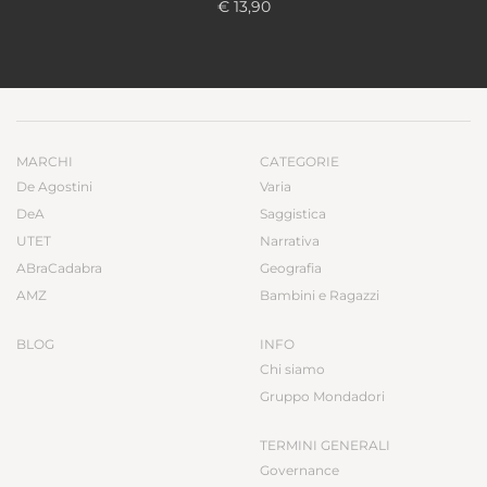
€ 13,90
MARCHI
CATEGORIE
De Agostini
Varia
DeA
Saggistica
UTET
Narrativa
ABraCadabra
Geografia
AMZ
Bambini e Ragazzi
BLOG
INFO
Chi siamo
Gruppo Mondadori
TERMINI GENERALI
Governance