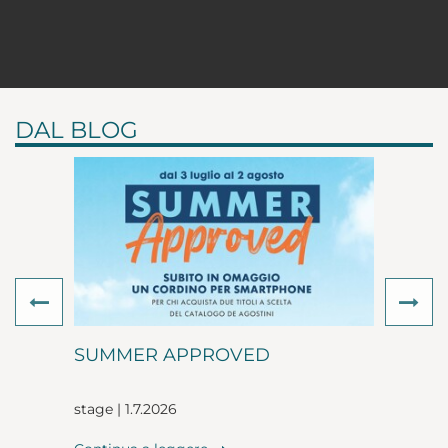
DAL BLOG
Previous
Ne
SUMMER APPROVED
stage | 1.7.2026