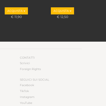
ACQUISTA
ACQUISTA
€ 11,90
€ 12,50
CONTATTI
Scrivici
Foreign Rights
SEGUICI SUI SOCIAL
Facebook
TikTok
Instagram
YouTube