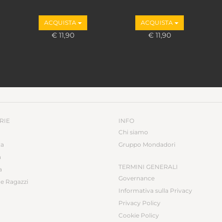
ACQUISTA
ACQUISTA
€ 11,90
€ 11,90
RIE
INFO
Chi siamo
ca
Gruppo Mondadori
a
TERMINI GENERALI
a
Governance
e Ragazzi
Informativa sulla Privacy
Privacy Policy
Cookie Policy