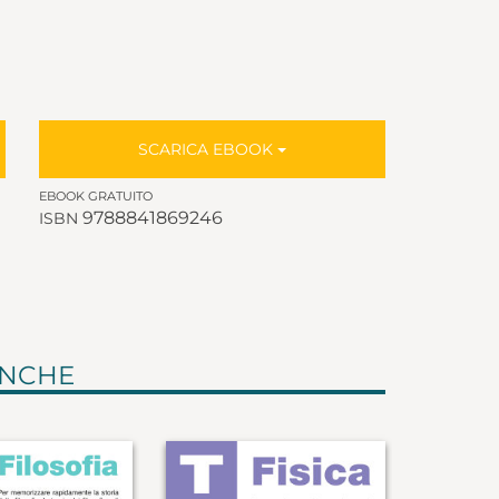
SCARICA EBOOK
EBOOK GRATUITO
9788841869246
ISBN
ANCHE