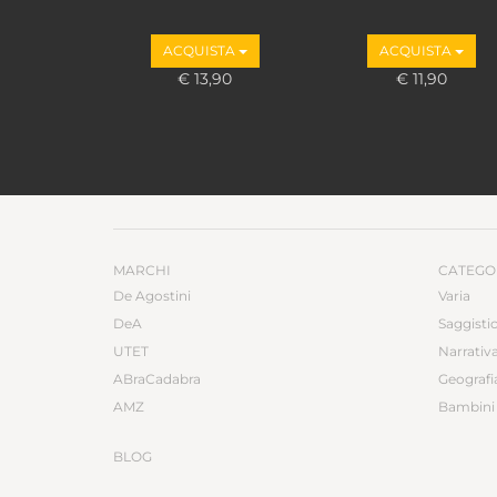
ACQUISTA
ACQUISTA
€ 13,90
€ 11,90
MARCHI
CATEGO
De Agostini
Varia
DeA
Saggisti
UTET
Narrativ
ABraCadabra
Geografi
AMZ
Bambini 
BLOG