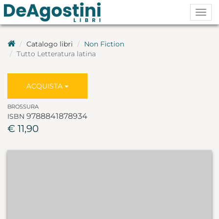
Togg
navig
Catalogo libri
Non Fiction
Tutto Letteratura latina
ACQUISTA
BROSSURA
9788841878934
ISBN
€ 11,90