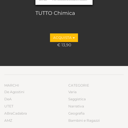
TUTTO Chimica
ACQUISTA
€ 13,90
MARCHI
CATEGORIE
De Agostini
Varia
DeA
Saggistica
UTET
Narrativa
ABraCadabra
Geografia
AMZ
Bambini e Ragazzi