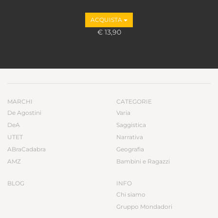
ACQUISTA
€ 13,90
MARCHI
CATEGORIE
De Agostini
Varia
DeA
Saggistica
UTET
Narrativa
ABraCadabra
Geografia
AMZ
Bambini e Ragazzi
BLOG
INFO
Chi siamo
Gruppo Mondadori