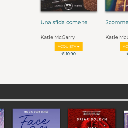
Una sfida come te
Scommes
Katie McGarry
Katie Mc
ACQUISTA
AC
€ 10,90