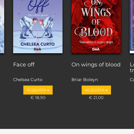
a
Face off
On wings of blood
L
t
Chelsea Curto
Briar Boleyn
C
A
ACQUISTA
ACQUISTA
V
€ 18,90
€ 21,00
@v
A
@l
El
@
N
@