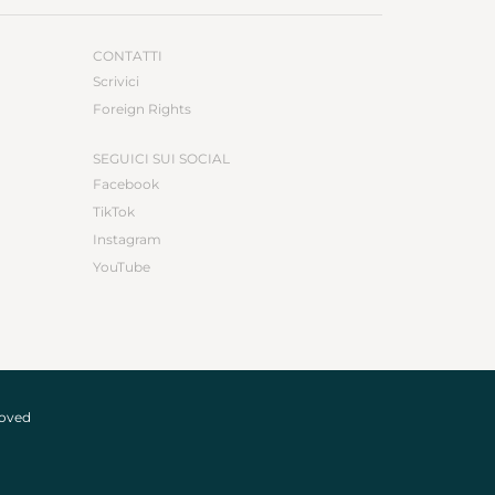
artina Levato
martlevv
CONTATTI
Scrivici
Foreign Rights
SEGUICI SUI SOCIAL
Facebook
TikTok
Instagram
YouTube
roved