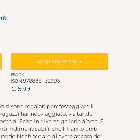
miti
ACQUISTA EBOOK
EBOOK
9788851132996
ISBN
€ 6,99
 si sono regalati percfesteggiare il
i ragazzi hannocviaggiato, visitando
ere di Echo in diverse gallerie d’arte. E,
i indimenticabili, che li hanno uniti
a quando Noah scopre di avere ancora dei