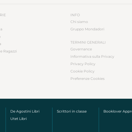
M
@
RIE
INFO
Chi siamo
ca
Gruppo Mondadori
a
TERMINI GENERALI
a
Governance
e Ragazzi
Informativa sulla Privacy
Privacy Policy
Cookie Policy
Preferenze Cookies
De Agostini Libri
Scrittori in classe
Booklover App
Utet Libri