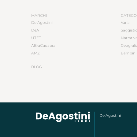
MARCHI
CATEGO
De Agostini
Varia
DeA
Saggisti
UTET
Narrativ
ABraCadabra
Geografi
AMZ
Bambini 
BLOG
De Agostini