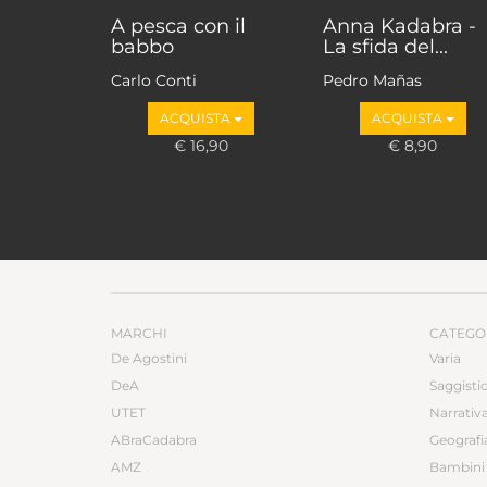
A pesca con il
Anna Kadabra -
babbo
La sfida del...
Carlo Conti
Pedro Mañas
ACQUISTA
ACQUISTA
€ 16,90
€ 8,90
MARCHI
CATEGO
De Agostini
Varia
DeA
Saggisti
UTET
Narrativ
ABraCadabra
Geografi
AMZ
Bambini 