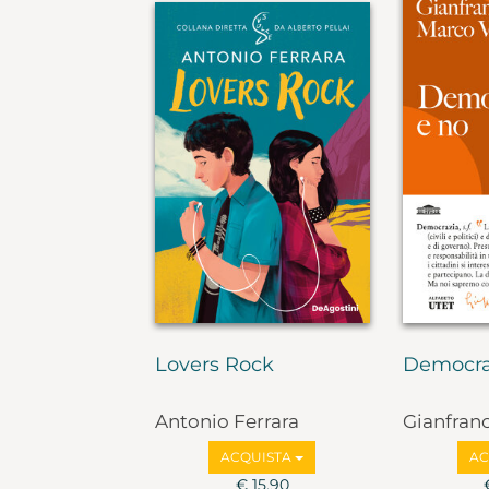
Lovers Rock
Democra
Antonio Ferrara
Gianfran
Marco Va
ACQUISTA
AC
€ 15,90