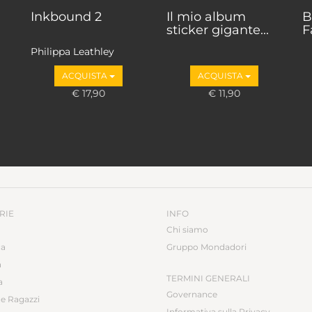
Inkbound 2
Il mio album
B
sticker gigante...
F
Philippa Leathley
ACQUISTA
ACQUISTA
€ 17,90
€ 11,90
RIE
INFO
Chi siamo
ca
Gruppo Mondadori
a
TERMINI GENERALI
a
Governance
e Ragazzi
Informativa sulla Privacy