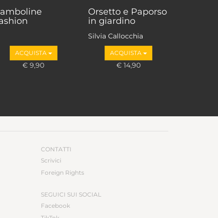
amboline
Orsetto e Paporso
ashion
in giardino
Silvia Callocchia
ACQUISTA
ACQUISTA
€ 9,90
€ 14,90
CONTATTI
Scrivici
Foreign Rights
SEGUICI SUI SOCIAL
Facebook
TikTok