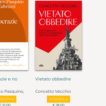
zie e no
Vietato obbedire
co Pasquino,
Concetto Vecchio
lbruzzi
QUISTA
ACQUISTA
€ 15,00
€ 18,00