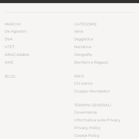
MARCHI
CATEGORIE
De Agostini
Varia
DeA
Saggistica
UTET
Narrativa
ABraCadabra
Geografia
AMZ
Bambini e Ragazzi
BLOG
INFO
Chi siamo
Gruppo Mondadori
TERMINI GENERALI
Governance
Informativa sulla Privacy
Privacy Policy
Cookie Policy