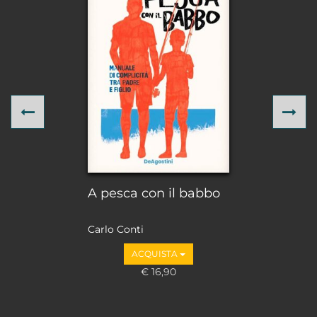
Previous
Ne
A pesca con il babbo
Carlo Conti
ACQUISTA
€ 16,90