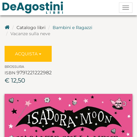
Togg
navig
Catalogo libri
Bambini e Ragazzi
Vacanze sulla neve
ACQUISTA
BROSSURA
9791221222982
ISBN
€ 12,50