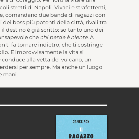
eni di coraggio. Per loro la vita è una
icoli stretti di Napoli. Vivaci e strafottenti,
che, comandano due bande di ragazzi con
 dei boss più potenti della città, rivali tra
il destino è già scritto: soltanto uno dei
 consapevole che
chi perde è niente
. A
 ti fa tornare indietro, che ti costringe
ollo. E improvvisamente la vita si
 conduce alla vetta del vulcano, un
o perdersi per sempre. Ma anche un luogo
ue mani.