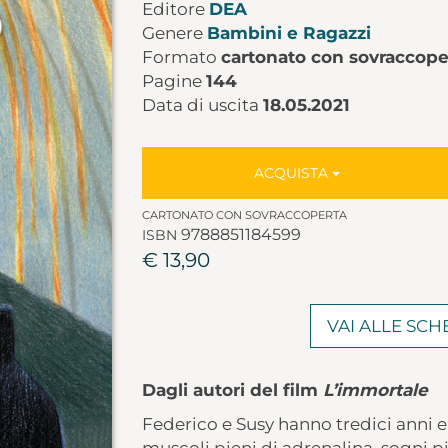
Editore
DEA
Genere
Bambini e Ragazzi
Formato
cartonato con sovraccope
Pagine
144
Data di uscita
18.05.2021
ACQUISTA
CARTONATO CON SOVRACCOPERTA
9788851184599
ISBN
€ 13,90
VAI ALLE SC
Dagli autori del film
L’immortale
Federico e Susy hanno tredici anni e i