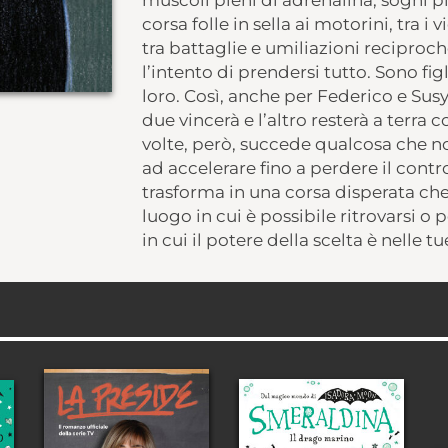
muscoli pieni di adrenalina, sogni pi
corsa folle in sella ai motorini, tra i v
tra battaglie e umiliazioni recipro
l’intento di prendersi tutto. Sono figli
loro. Così, anche per Federico e Susy 
due vincerà e l’altro resterà a terra
volte, però, succede qualcosa che non
ad accelerare fino a perdere il contr
trasforma in una corsa disperata che
luogo in cui è possibile ritrovarsi 
in cui il potere della scelta è nelle t