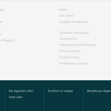
RIE
INFO
Chi siamo
ca
Gruppo Mondadori
a
TERMINI GENERALI
a
Governance
e Ragazzi
Informativa sulla Privacy
Privacy Policy
Cookie Policy
Preferenze Cookies
De Agostini Libri
Scrittori in classe
Booklover App
Utet Libri