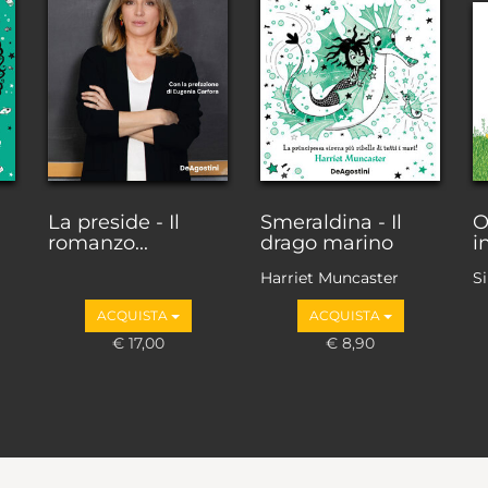
La preside - Il
Smeraldina - Il
O
romanzo...
drago marino
i
Harriet Muncaster
Si
ACQUISTA
ACQUISTA
€ 17,00
€ 8,90