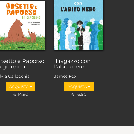
rsetto e Paporso
Il ragazzo con
n giardino
l'abito nero
lvia Callocchia
James Fox
ACQUISTA
ACQUISTA
€ 14,90
€ 16,90