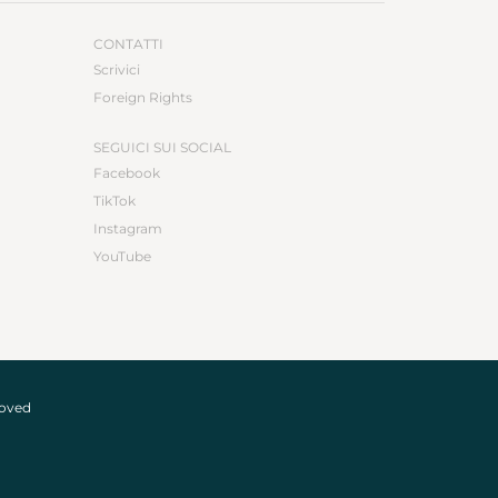
CONTATTI
Scrivici
Foreign Rights
SEGUICI SUI SOCIAL
Facebook
TikTok
Instagram
YouTube
roved