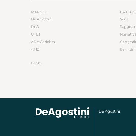
MARCHI
CATEGO
De Agostini
Varia
DeA
Saggisti
UTET
Narrativ
ABraCadabra
Geografi
AMZ
Bambini 
BLOG
De Agostini