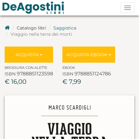
Togg
navig
Catalogo libri
Saggistica
Viaggio nella terra dei morti
ACQUISTA
ACQUISTA EBOOK
BROSSURA CON ALETTE
EBOOK
9788851123598
9788851124786
ISBN
ISBN
€ 16,00
€ 7,99