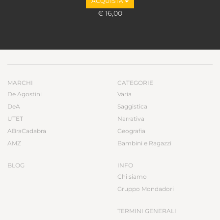
ACQUISTA
€ 16,00
MARCHI
CATEGORIE
De Agostini
Varia
DeA
Saggistica
UTET
Narrativa
ABraCadabra
Geografia
AMZ
Bambini e Ragazzi
BLOG
INFO
Chi siamo
Gruppo Mondadori
TERMINI GENERALI