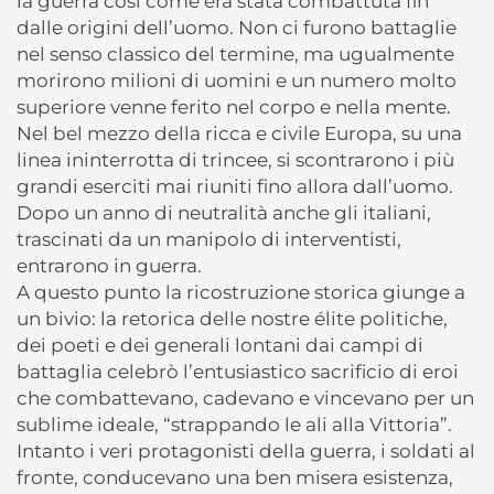
la guerra così come era stata combattuta fin
dalle origini dell’uomo. Non ci furono battaglie
nel senso classico del termine, ma ugualmente
morirono milioni di uomini e un numero molto
superiore venne ferito nel corpo e nella mente.
Nel bel mezzo della ricca e civile Europa, su una
linea ininterrotta di trincee, si scontrarono i più
grandi eserciti mai riuniti fino allora dall’uomo.
Dopo un anno di neutralità anche gli italiani,
trascinati da un manipolo di interventisti,
entrarono in guerra.
A questo punto la ricostruzione storica giunge a
un bivio: la retorica delle nostre élite politiche,
dei poeti e dei generali lontani dai campi di
battaglia celebrò l’entusiastico sacrificio di eroi
che combattevano, cadevano e vincevano per un
sublime ideale, “strappando le ali alla Vittoria”.
Intanto i veri protagonisti della guerra, i soldati al
fronte, conducevano una ben misera esistenza,