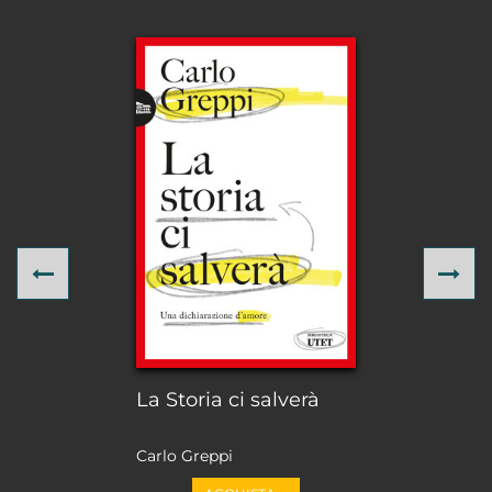
Previous
Ne
La Storia ci salverà
Carlo Greppi