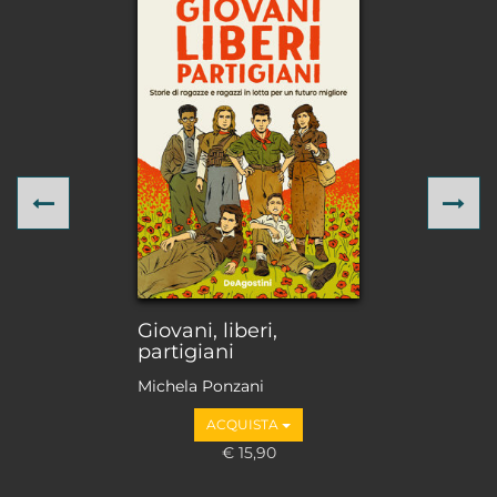
Previous
Ne
Giovani, liberi,
partigiani
Michela Ponzani
ACQUISTA
€ 15,90