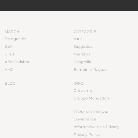
MARCHI
CATEGORIE
De Agostini
Varia
DeA
Saggistica
UTET
Narrativa
ABraCadabra
Geografia
AMZ
Bambini e Ragazzi
BLOG
INFO
Chi siamo
Gruppo Mondadori
TERMINI GENERALI
Governance
Informativa sulla Privacy
Privacy Policy