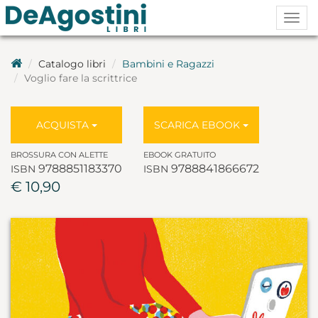
Togg
navig
Catalogo libri
Bambini e Ragazzi
Voglio fare la scrittrice
ACQUISTA
SCARICA EBOOK
BROSSURA CON ALETTE
EBOOK GRATUITO
9788851183370
9788841866672
ISBN
ISBN
€ 10,90