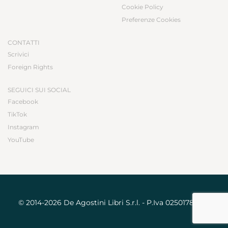
Cookie Policy
Preferenze Cookies
CONTATTI
Scrivici
Foreign Rights
SEGUICI SUI SOCIAL
Facebook
TikTok
Instagram
YouTube
© 2014-2026 De Agostini Libri S.r.l. - P.Iva 02501780031