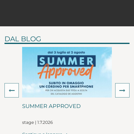
DAL BLOG
Previous
Ne
SUMMER APPROVED
stage | 1.7.2026