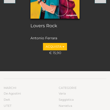
Lovers Rock
Antonio Ferrara
ACQUISTA
€ 15,90
MARCHI
CATEGORIE
De Agostini
Varia
DeA
Saggistica
UTET
Narrativa