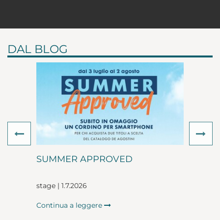
DAL BLOG
Previous
Ne
SUMMER APPROVED
stage | 1.7.2026
Continua a leggere