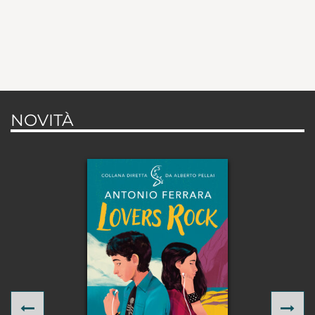
NOVITÀ
Previous
Ne