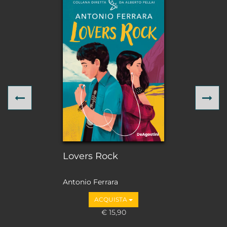
Previous
Ne
Lovers Rock
Antonio Ferrara
ACQUISTA
€ 15,90