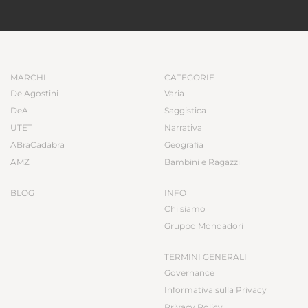
MARCHI
CATEGORIE
De Agostini
Varia
DeA
Saggistica
UTET
Narrativa
ABraCadabra
Geografia
AMZ
Bambini e Ragazzi
BLOG
INFO
Chi siamo
Gruppo Mondadori
TERMINI GENERALI
Governance
Informativa sulla Privacy
Privacy Policy