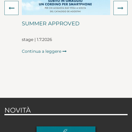
Previous
Ne
SUMMER APPROVED
stage | 1.7.2026
Continua a leggere
NOVITÀ