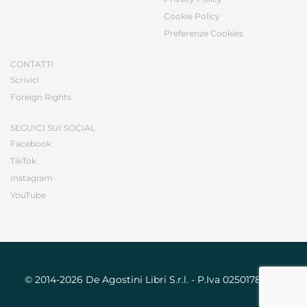
Cookie Policy
Preferenze Cookies
CONTATTI
Scrivici
Foreign Rights
SEGUICI SUI SOCIAL
Facebook
TikTok
Instagram
YouTube
© 2014-2026 De Agostini Libri S.r.l. - P.Iva 02501780031