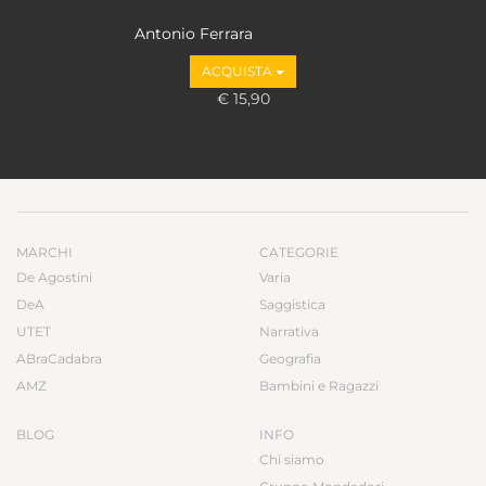
Antonio Ferrara
ACQUISTA
€ 15,90
MARCHI
CATEGORIE
De Agostini
Varia
DeA
Saggistica
UTET
Narrativa
ABraCadabra
Geografia
AMZ
Bambini e Ragazzi
BLOG
INFO
Chi siamo