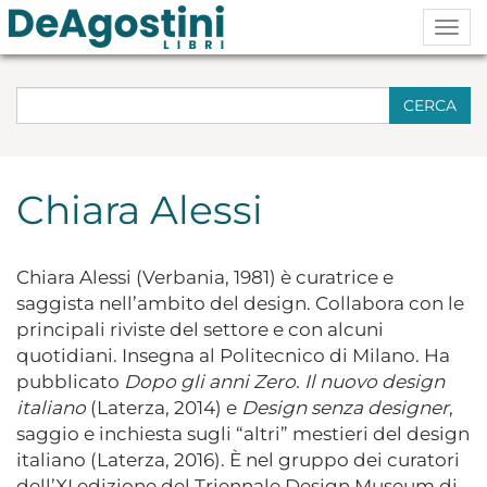
Togg
navig
CERCA
Chiara Alessi
Chiara Alessi
(Verbania, 1981) è curatrice e
saggista nell’ambito del design. Collabora con le
principali riviste del settore e con alcuni
quotidiani. Insegna al Politecnico di Milano. Ha
pubblicato
Dopo gli anni Zero. Il nuovo design
italiano
(Laterza, 2014) e
Design senza designer
,
saggio e inchiesta sugli “altri” mestieri del design
italiano (Laterza, 2016). È nel gruppo dei curatori
dell’XI edizione del Triennale Design Museum di