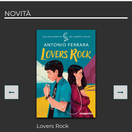
NOVITÀ
Previous
Ne
Lovers Rock