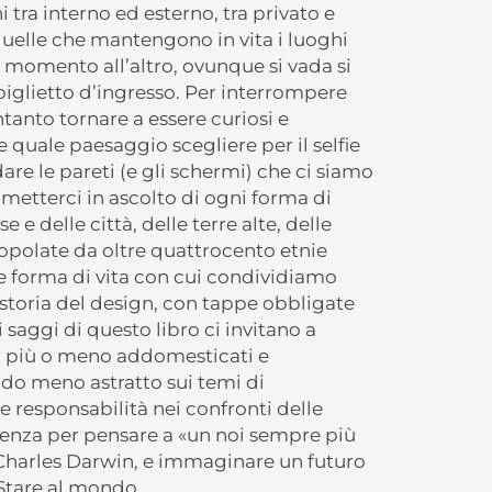
 tra interno ed esterno, tra privato e
quelle che mantengono in vita i luoghi
 momento all’altro, ovunque si vada si
 biglietto d’ingresso. Per interrompere
ntanto tornare a essere curiosi e
quale paesaggio scegliere per il selfie
re le pareti (e gli schermi) che ci siamo
e metterci in ascolto di ogni forma di
se e delle città, delle terre alte, delle
polate da oltre quattrocento etnie
e forma di vita con cui condividiamo
 e storia del design, con tappe obbligate
i saggi di questo libro ci invitano a
i, più o meno addomesticati e
odo meno astratto sui temi di
 e responsabilità nei confronti delle
enza per pensare a «un noi sempre più
i Charles Darwin, e immaginare un futuro
Stare al mondo.