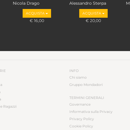
Nicola Drago
Alessandro Sterpa
M
ACQUISTA
ACQUISTA
€ 16,00
€ 20,00
RIE
INFO
Chi siamo
ca
Gruppo Mondadori
a
TERMINI GENERALI
a
Governance
e Ragazzi
Informativa sulla Privacy
Privacy Policy
Cookie Policy