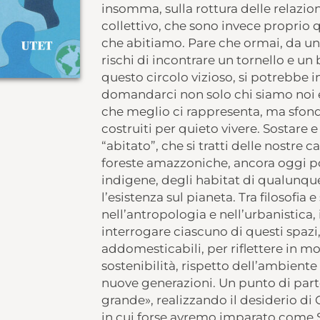
insomma, sulla rottura delle relazioni
collettivo, che sono invece proprio 
che abitiamo. Pare che ormai, da un
rischi di incontrare un tornello e un
questo circolo vizioso, si potrebbe i
domandarci non solo chi siamo noi e 
che meglio ci rappresenta, ma sfonda
costruiti per quieto vivere. Sostare 
“abitato”, che si tratti delle nostre ca
foreste amazzoniche, ancora oggi po
indigene, degli habitat di qualunqu
l’esistenza sul pianeta. Tra filosofia
nell’antropologia e nell’urbanistica, 
interrogare ciascuno di questi spaz
addomesticabili, per riflettere in m
sostenibilità, rispetto dell’ambiente
nuove generazioni. Un punto di part
grande», realizzando il desiderio d
in cui forse avremo imparato come 