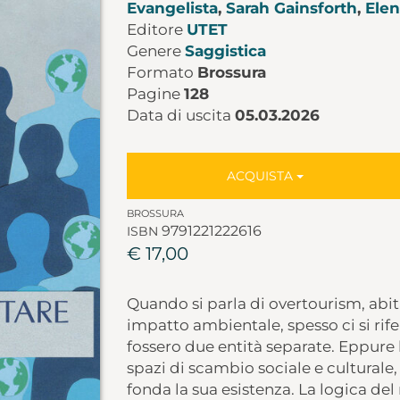
Evangelista
,
Sarah Gainsforth
,
Elen
Editore
UTET
Genere
Saggistica
Formato
Brossura
Pagine
128
Data di uscita
05.03.2026
ACQUISTA
BROSSURA
9791221222616
ISBN
€ 17,00
Quando si parla di overtourism, abita
impatto ambientale, spesso ci si ri
fossero due entità separate. Eppure l
spazi di scambio sociale e culturale
fonda la sua esistenza. La logica del 