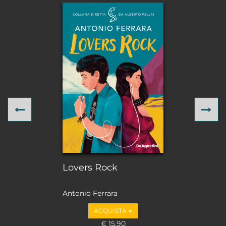
Previous
Ne
Lovers Rock
Antonio Ferrara
ACQUISTA
€ 15,90