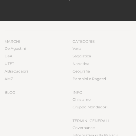
MARCHI
CATEGORIE
De Agostini
Varia
DeA
Saggistica
UTET
Narrativa
ABraCadabra
Geografia
AMZ
Bambini e Ragazzi
BLOG
INFO
Chi siamo
Gruppo Mondadori
TERMINI GENERALI
Governance
Informativa sulla Privacy