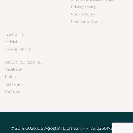
Privacy Policy
Cookie Policy
Preferenze Cookies
CONTATTI
Scrivici
Foreign Rights
SEGUICI SUI SOCIAL
Facebook
TikTok
Instagram
YouTube
© 2014-2026 De Agostini Libri S.r.l. - P.Iva 02501780031