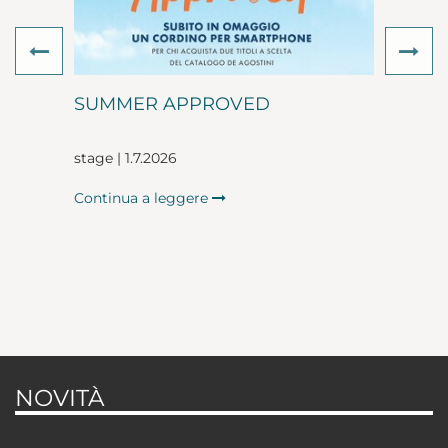
Previous
Ne
SUMMER APPROVED
stage | 1.7.2026
Continua a leggere
NOVITÀ