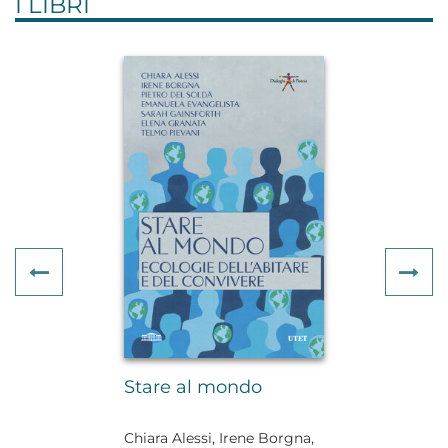
I LIBRI
Previous
Ne
Stare al mondo
Chiara Alessi, Irene Borgna,