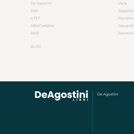
De Agostini
Varia
DeA
Saggisti
UTET
Narrativ
ABraCadabra
Geografi
AMZ
Bambini 
BLOG
De Agostini