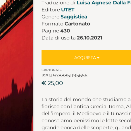
Traduzione di
Luisa Agnese Dalla 
Editore
UTET
Genere
Saggistica
Formato
Cartonato
Pagine
430
Data di uscita
26.10.2021
ACQUISTA
CARTONATO
9788851195656
ISBN
€ 25,00
La storia del mondo che studiamo a s
fiorisce con l’antica Grecia, Roma, 
dell’impero, il Medioevo e il Rinasc
conosciamo benissimo le lotte secola
grande epoca delle scoperte, quan