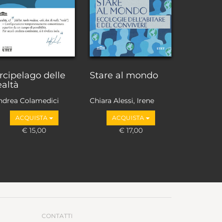
rcipelago delle
Stare al mondo
ealtà
ndrea Colamedici
Chiara Alessi, Irene
Borgna, Pietro Del
ACQUISTA
ACQUISTA
Soldà, Emanuela
€ 15,00
Evangelista, Sarah
€ 17,00
Gainsforth, Elena
Granata, Telmo Pievani
CONTATTI