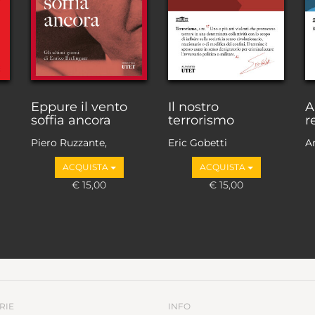
Eppure il vento
Il nostro
A
soffia ancora
terrorismo
r
Piero Ruzzante,
Eric Gobetti
A
Antonio Martini
ACQUISTA
ACQUISTA
€ 15,00
€ 15,00
RIE
INFO