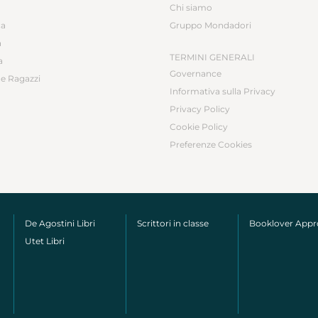
Chi siamo
ca
Gruppo Mondadori
a
TERMINI GENERALI
a
Governance
e Ragazzi
Informativa sulla Privacy
Privacy Policy
Cookie Policy
Preferenze Cookies
De Agostini Libri
Scrittori in classe
Booklover App
Utet Libri