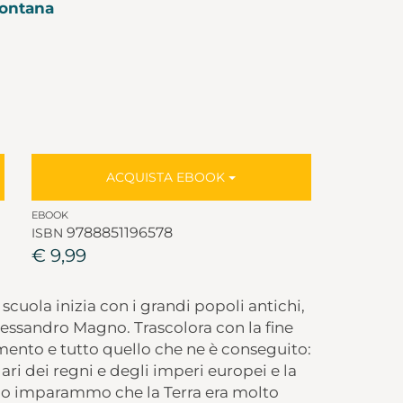
Fontana
ACQUISTA EBOOK
EBOOK
9788851196578
ISBN
€ 9,99
cuola inizia con i grandi popoli antichi,
Alessandro Magno. Trascolora con la fine
imento e tutto quello che ne è conseguito:
ri dei regni e degli imperi europei e la
do imparammo che la Terra era molto