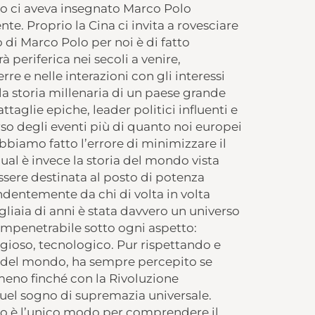
to ci aveva insegnato Marco Polo
te. Proprio la Cina ci invita a rovesciare
o di Marco Polo per noi è di fatto
 periferica nei secoli a venire,
re e nelle interazioni con gli interessi
la storia millenaria di un paese grande
taglie epiche, leader politici influenti e
so degli eventi più di quanto noi europei
biamo fatto l’errore di minimizzare il
qual è invece la storia del mondo vista
ssere destinata al posto di potenza
dentemente da chi di volta in volta
gliaia di anni è stata davvero un universo
impenetrabile sotto ogni aspetto:
igioso, tecnologico. Pur rispettando e
i del mondo, ha sempre percepito se
meno finché con la Rivoluzione
quel sogno di supremazia universale.
do è l’unico modo per comprendere il