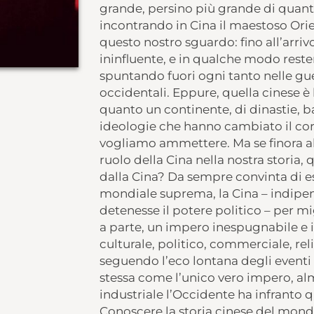
grande, persino più grande di quan
incontrando in Cina il maestoso Orien
questo nostro sguardo: fino all’arriv
ininfluente, e in qualche modo resterà
spuntando fuori ogni tanto nelle guer
occidentali. Eppure, quella cinese è 
quanto un continente, di dinastie, bat
ideologie che hanno cambiato il cor
vogliamo ammettere. Ma se finora ab
ruolo della Cina nella nostra storia, 
dalla Cina? Da sempre convinta di e
mondiale suprema, la Cina – indipen
detenesse il potere politico – per mi
a parte, un impero inespugnabile e 
culturale, politico, commerciale, rel
seguendo l’eco lontana degli event
stessa come l’unico vero impero, al
industriale l’Occidente ha infranto 
Conoscere la storia cinese del mon