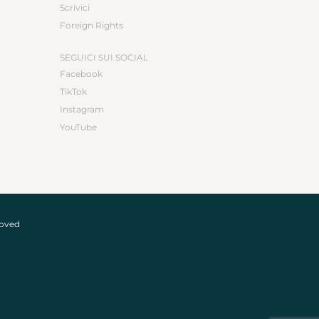
Scrivici
Foreign Rights
SEGUICI SUI SOCIAL
Facebook
TikTok
Instagram
YouTube
roved