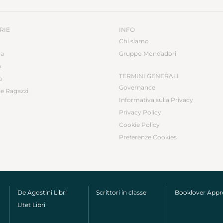
RIE
INFO
Chi siamo
ca
Gruppo Mondadori
a
TERMINI GENERALI
a
Governance
e Ragazzi
Informativa sulla Privacy
Privacy Policy
Cookie Policy
Preferenze Cookies
De Agostini Libri
Scrittori in classe
Booklover App
Utet Libri