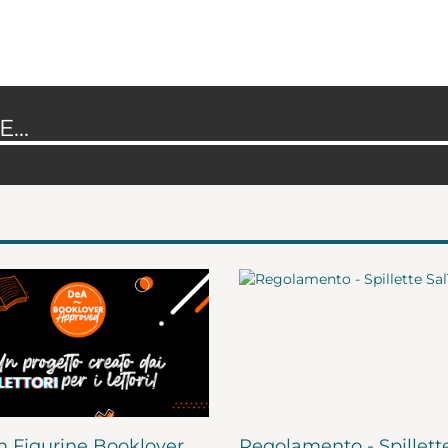
...
 Figurine Booklover
Regolamento - Spillett