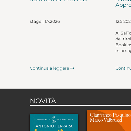
Appro
stage | 1.7.2026
12.5.20
Al SalT
dei tito
Booklov
in omag
Continua a leggere
Contin
NOVITÀ