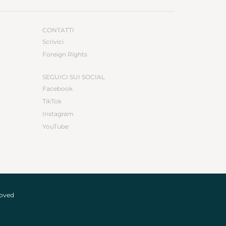
CONTATTI
Scrivici
Foreign Rights
SEGUICI SUI SOCIAL
Facebook
TikTok
Instagram
YouTube
roved