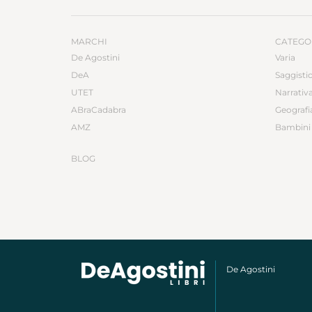
MARCHI
CATEGO
De Agostini
Varia
DeA
Saggisti
UTET
Narrativ
ABraCadabra
Geografi
AMZ
Bambini 
BLOG
De Agostini