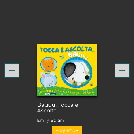
Previous
Ne
Bauuu! Tocca e
Ascolta...
Emily Bolam
ACQUISTA