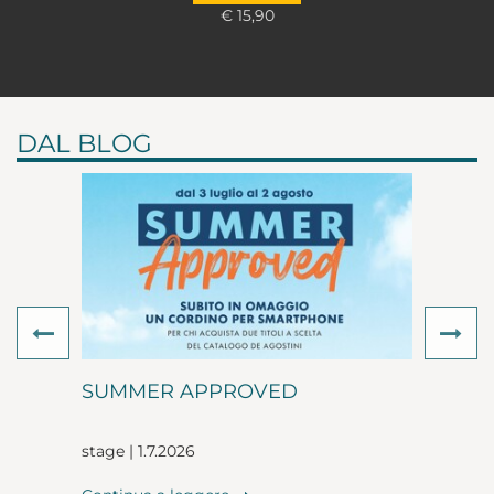
€ 15,90
DAL BLOG
Previous
Ne
SUMMER APPROVED
stage | 1.7.2026