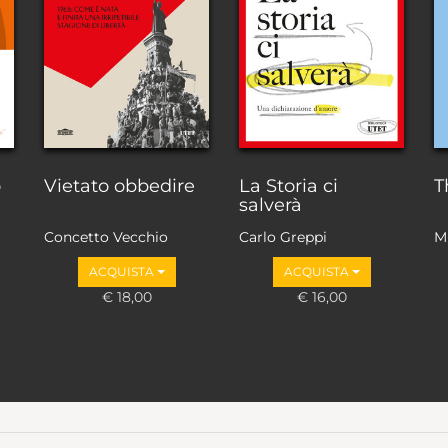
o
Vietato obbedire
La Storia ci
T
salverà
Concetto Vecchio
Carlo Greppi
M
ACQUISTA
ACQUISTA
€ 18,00
€ 16,00