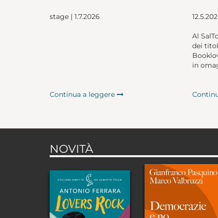
stage | 1.7.2026
12.5.20
Al SalT
dei tito
Booklov
in omag
Continua a leggere
Contin
NOVITÀ