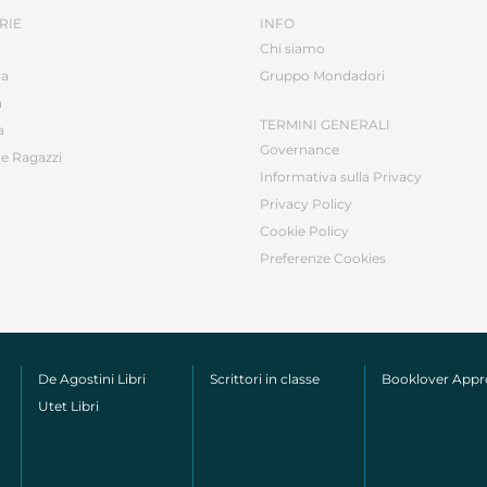
RIE
INFO
Chi siamo
ca
Gruppo Mondadori
a
TERMINI GENERALI
a
Governance
e Ragazzi
Informativa sulla Privacy
Privacy Policy
Cookie Policy
Preferenze Cookies
De Agostini Libri
Scrittori in classe
Booklover App
Utet Libri