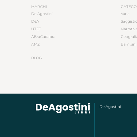
MARCHI
CATEGO
De Agostini
Varia
DeA
Saggisti
UTET
Narrativ
ABraCadabra
Geografi
AMZ
Bambini 
BLOG
De Agostini