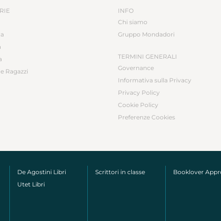
RIE
INFO
Chi siamo
ca
Gruppo Mondadori
a
TERMINI GENERALI
a
Governance
e Ragazzi
Informativa sulla Privacy
Privacy Policy
Cookie Policy
Preferenze Cookies
De Agostini Libri
Scrittori in classe
Booklover App
Utet Libri