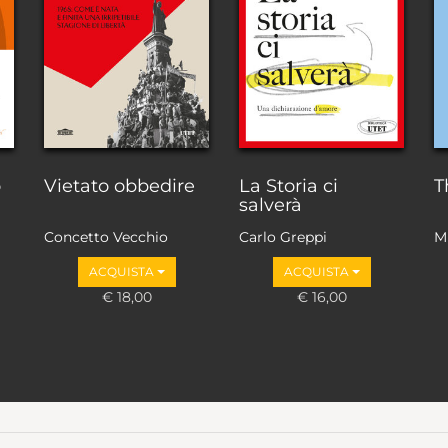
o
Vietato obbedire
La Storia ci
T
salverà
Concetto Vecchio
Carlo Greppi
M
ACQUISTA
ACQUISTA
€ 18,00
€ 16,00