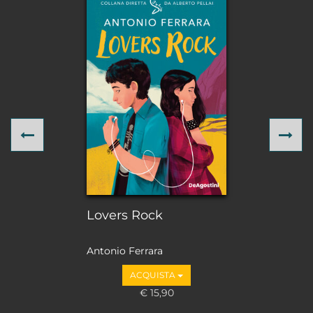
Previous
Ne
Lovers Rock
Antonio Ferrara
ACQUISTA
€ 15,90