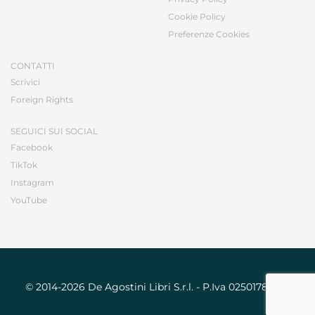
Cookie Policy
Preferenze Cookies
CONTATTI
Scrivici
Foreign Rights
SEGUICI SUI SOCIAL
Facebook
TikTok
Instagram
YouTube
© 2014-2026 De Agostini Libri S.r.l. - P.Iva 02501780031