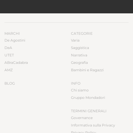
MARCHI
CATEGORIE
De Agostini
Varia
DeA
Saggistica
UTET
Narrativa
ABraCadabra
Geografia
AMZ
Bambini e Ragazzi
BLOG
INFO
Chi siamo
Gruppo Mondadori
TERMINI GENERALI
Governance
Informativa sulla Privacy
Privacy Policy