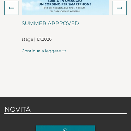
Previous
Ne
SUMMER APPROVED
stage | 1.7.2026
Continua a leggere
NOVITÀ