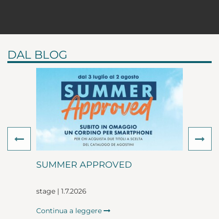
DAL BLOG
Previous
Ne
SUMMER APPROVED
stage | 1.7.2026
Continua a leggere