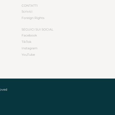
CONTATTI
Scrivici
Foreign Rights
SEGUICI SUI SOCIAL
Facebook
TikTok
Instagram
YouTube
roved