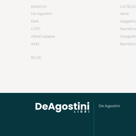
MARCHI
CATEGO
De Agostini
Varia
DeA
Saggisti
UTET
Narrativ
ABraCadabra
Geografi
AMZ
Bambini 
BLOG
De Agostini