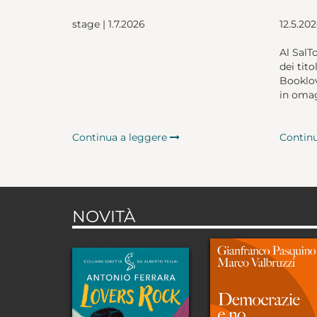
stage | 1.7.2026
12.5.20
Al SalT
dei tito
Booklov
in omag
Continua a leggere
Contin
NOVITÀ