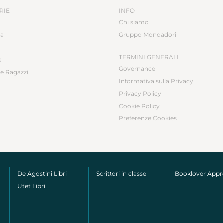
RIE
INFO
Chi siamo
ca
Gruppo Mondadori
a
TERMINI GENERALI
a
Governance
e Ragazzi
Informativa sulla Privacy
Privacy Policy
Cookie Policy
Preferenze Cookies
De Agostini Libri
Scrittori in classe
Booklover App
Utet Libri