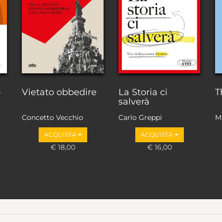
o
Vietato obbedire
La Storia ci
T
salverà
Concetto Vecchio
Carlo Greppi
M
ACQUISTA
ACQUISTA
€ 18,00
€ 16,00