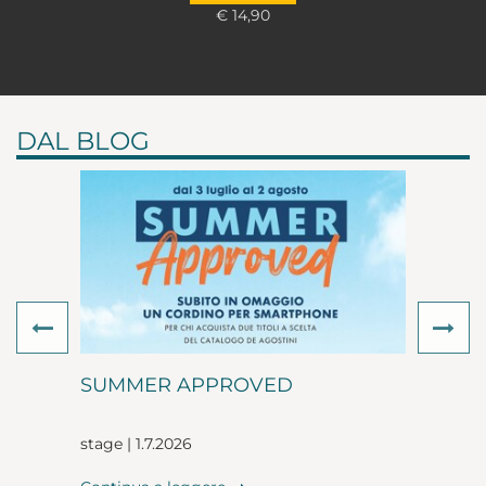
€ 14,90
DAL BLOG
Previous
Ne
SUMMER APPROVED
stage | 1.7.2026