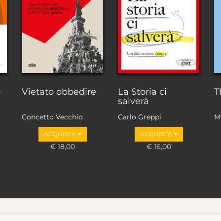
o
Vietato obbedire
La Storia ci
T
salverà
Concetto Vecchio
Carlo Greppi
M
ACQUISTA
ACQUISTA
€ 18,00
€ 16,00