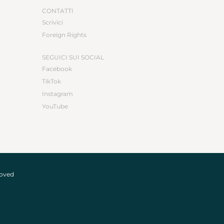
CONTATTI
Scrivici
Foreign Rights
SEGUICI SUI SOCIAL
Facebook
TikTok
Instagram
YouTube
roved