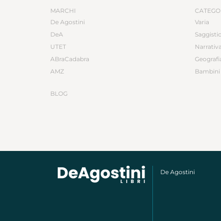
MARCHI
CATEGO
De Agostini
Varia
DeA
Saggisti
UTET
Narrativ
ABraCadabra
Geografi
AMZ
Bambini 
BLOG
De Agostini