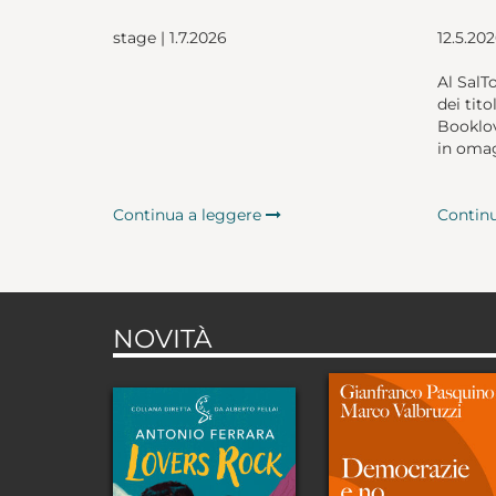
stage | 1.7.2026
12.5.20
Al SalT
dei tito
Booklov
in omag
Continua a leggere
Contin
NOVITÀ