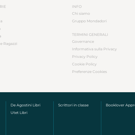
RIE
INFO
Chi siamo
ca
Gruppo Mondadori
a
TERMINI GENERALI
a
Governance
e Ragazzi
Informativa sulla Privacy
Privacy Policy
Cookie Policy
Preferenze Cookies
De Agostini Libri
Scrittori in classe
Booklover App
Utet Libri