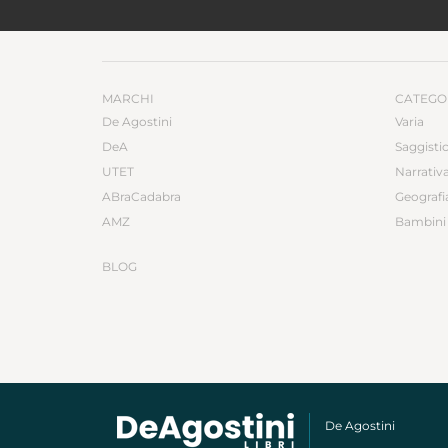
MARCHI
CATEGO
De Agostini
Varia
DeA
Saggisti
UTET
Narrativ
ABraCadabra
Geografi
AMZ
Bambini 
BLOG
De Agostini