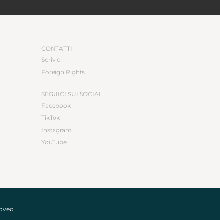
CONTATTI
Scrivici
Foreign Rights
SEGUICI SUI SOCIAL
Facebook
TikTok
Instagram
YouTube
roved