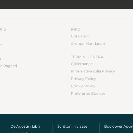
RIE
INFO
Chi siamo
ca
Gruppo Mondadori
a
TERMINI GENERALI
a
Governance
e Ragazzi
Informativa sulla Privacy
Privacy Policy
Cookie Policy
Preferenze Cookies
De Agostini Libri
Scrittori in classe
Booklover App