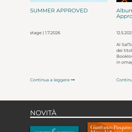
SUMMER APPROVED
Album
Appro
stage | 1.7.2026
12.5.20
Al SalT
dei tito
Booklov
in omag
Continua a leggere
Contin
NOVITÀ