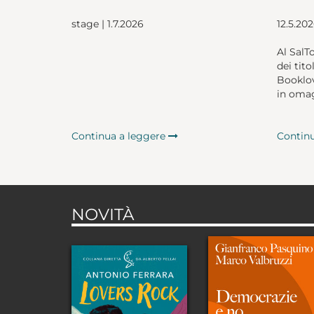
stage | 1.7.2026
12.5.20
Al SalT
dei tito
Booklov
in omag
Continua a leggere
Contin
NOVITÀ