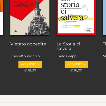
o
Vietato obbedire
La Storia ci
T
salverà
Concetto Vecchio
Carlo Greppi
M
ACQUISTA
ACQUISTA
€ 18,00
€ 16,00