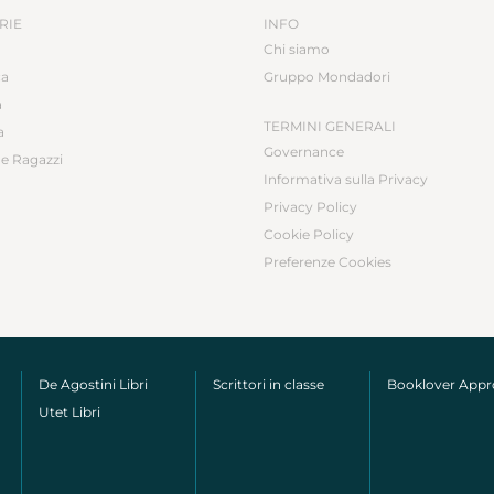
RIE
INFO
Chi siamo
ca
Gruppo Mondadori
a
TERMINI GENERALI
a
Governance
e Ragazzi
Informativa sulla Privacy
Privacy Policy
Cookie Policy
Preferenze Cookies
De Agostini Libri
Scrittori in classe
Booklover App
Utet Libri