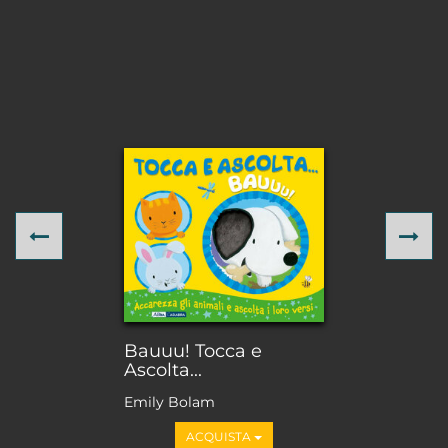
Previous
Ne
Bauuu! Tocca e
Ascolta...
Emily Bolam
ACQUISTA