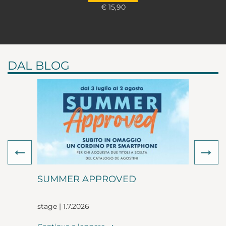
€ 15,90
DAL BLOG
Previous
Ne
SUMMER APPROVED
stage | 1.7.2026