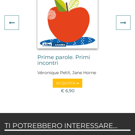
Previous
Ne
Prime parole. Primi
incontri
Véronique Petit, Jane Horne
ACQUISTA
€ 6,90
TI POTREBBERO INTERESSARE...