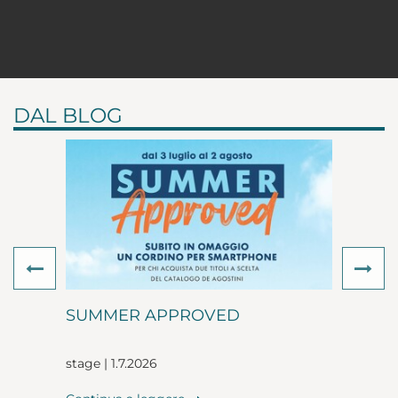
DAL BLOG
Previous
Ne
SUMMER APPROVED
stage | 1.7.2026