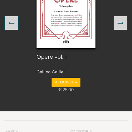
Previous
Ne
Opere vol. 1
Galileo Galilei
ACQUISTA
€ 25,00
MARCHI
CATEGORIE