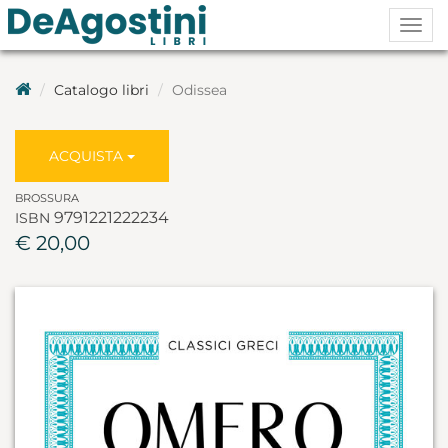
Togg
navig
Catalogo libri
Odissea
ACQUISTA
BROSSURA
9791221222234
ISBN
€ 20,00