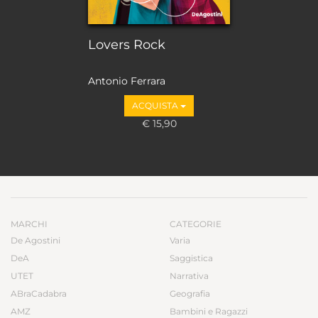
Lovers Rock
Antonio Ferrara
ACQUISTA
€ 15,90
MARCHI
CATEGORIE
De Agostini
Varia
DeA
Saggistica
UTET
Narrativa
ABraCadabra
Geografia
AMZ
Bambini e Ragazzi