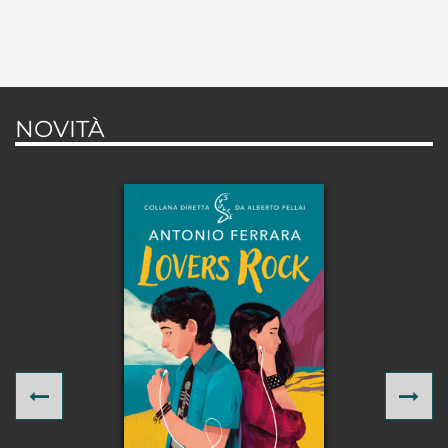
NOVITÀ
Previous
Ne