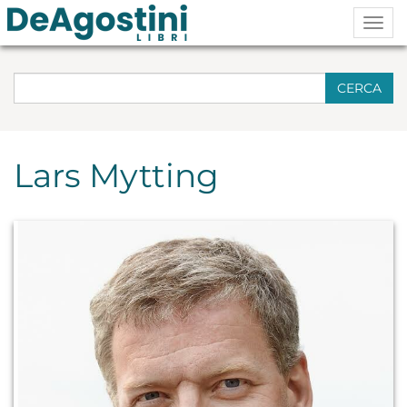
Togg
navig
CERCA
Lars Mytting