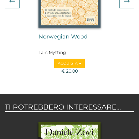
Previous
Ne
Norwegian Wood
Lars Mytting
ACQUISTA
€ 20,00
TI POTREBBERO INTERESSARE...