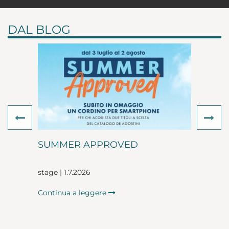
DAL BLOG
Previous
Ne
SUMMER APPROVED
stage | 1.7.2026
Continua a leggere