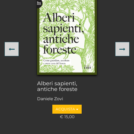
Previous
Ne
Alberi sapienti,
antiche foreste
Daniele Zovi
ACQUISTA
€ 15,00