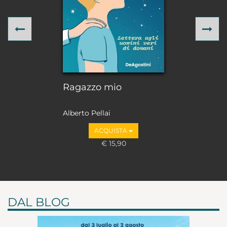
Previous
Ne
Ragazzo mio
Alberto Pellai
ACQUISTA
€ 15,90
DAL BLOG