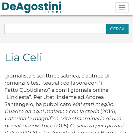
Togg
navig
CERCA
Lia Celi
giornalista e scrittrice satirica, è autrice di
romanzi e testi teatrali; collabora con “il
Fatto Quotidiano” e con il giornale online
“Linkiesta”. Per Utet, insieme ad Andrea
Santangelo, ha pubblicato
Mai stati meglio.
Guarire da ogni malanno con la storia
(2014),
Caterina la magnifica. Vita straordinaria di una
geniale innovatrice
(2015)
Casanova per giovani
italiani
(2016) e
Le due vite di Lucrezia Borgia. La