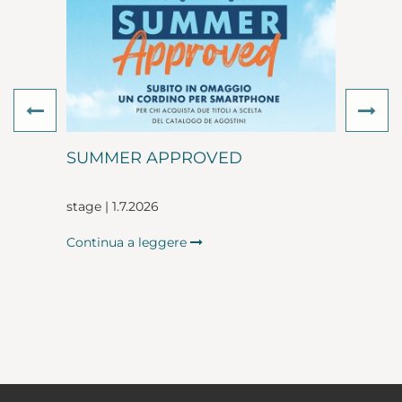
Previous
Ne
SUMMER APPROVED
stage | 1.7.2026
Continua a leggere