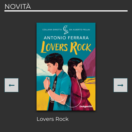
NOVITÀ
Previous
Ne
Lovers Rock