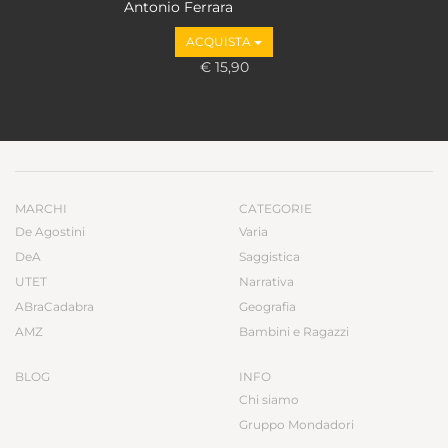
Antonio Ferrara
ACQUISTA
€ 15,90
MARCHI
CATEGORIE
De Agostini
Varia
DeA
Saggistica
UTET
Narrativa
ABraCadabra
Geografia
AMZ
Bambini e Ragazzi
BLOG
INFO
Chi siamo
Gruppo Mondadori