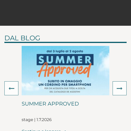
DAL BLOG
Previous
Ne
SUMMER APPROVED
stage | 1.7.2026