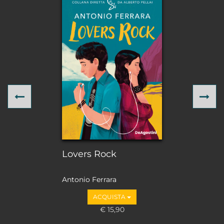
Previous
Ne
Lovers Rock
Antonio Ferrara
ACQUISTA
€ 15,90