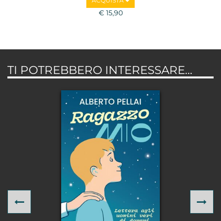
ACQUISTA
€ 15,90
TI POTREBBERO INTERESSARE...
Previous
Ne