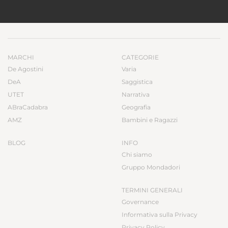
MARCHI
CATEGORIE
De Agostini
Varia
DeA
Saggistica
UTET
Narrativa
ABraCadabra
Geografia
AMZ
Bambini e Ragazzi
BLOG
INFO
Chi siamo
Gruppo Mondadori
TERMINI GENERALI
Governance
Informativa sulla Privacy
Privacy Policy