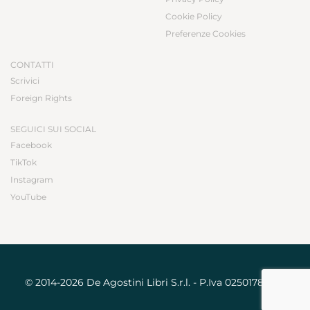
Cookie Policy
Preferenze Cookies
CONTATTI
Scrivici
Foreign Rights
SEGUICI SUI SOCIAL
Facebook
TikTok
Instagram
YouTube
© 2014-2026 De Agostini Libri S.r.l. - P.Iva 02501780031