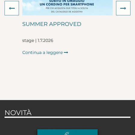
Previous
Ne
SUMMER APPROVED
stage | 1.7.2026
Continua a leggere
NOVITÀ