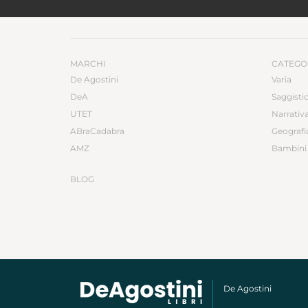
MARCHI
CATEGO
De Agostini
Varia
DeA
Saggisti
UTET
Narrativ
ABraCadabra
Geografi
AMZ
Bambini 
BLOG
De Agostini