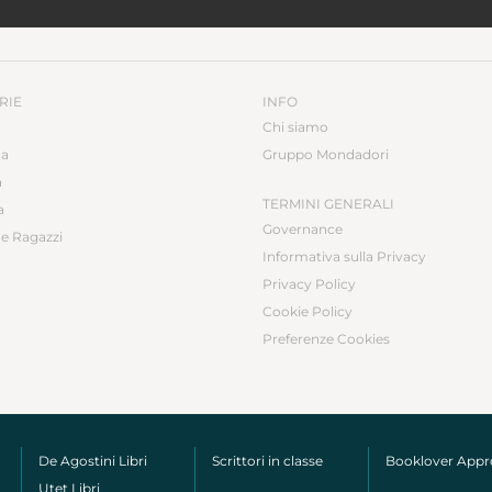
RIE
INFO
Chi siamo
ca
Gruppo Mondadori
a
TERMINI GENERALI
a
Governance
e Ragazzi
Informativa sulla Privacy
Privacy Policy
Cookie Policy
Preferenze Cookies
De Agostini Libri
Scrittori in classe
Booklover App
Utet Libri