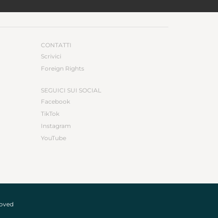
CONTATTI
Scrivici
Foreign Rights
SEGUICI SUI SOCIAL
Facebook
TikTok
Instagram
YouTube
roved