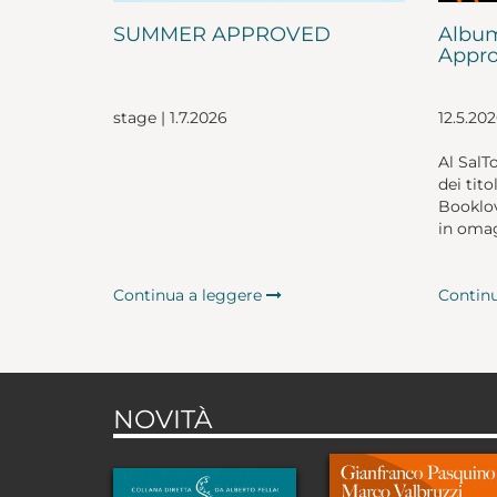
SUMMER APPROVED
Album
Appro
stage | 1.7.2026
12.5.20
Al SalT
dei tito
Booklov
in omag
Continua a leggere
Contin
NOVITÀ