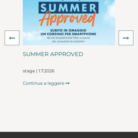
Previous
Ne
SUMMER APPROVED
stage | 1.7.2026
Continua a leggere