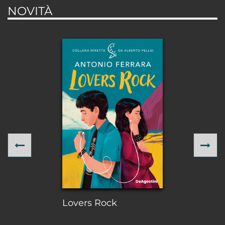
NOVITÀ
Previous
Ne
Lovers Rock