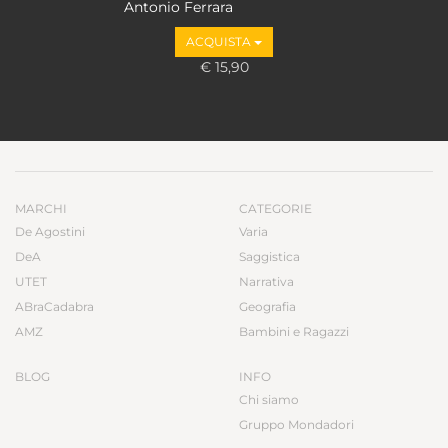
Antonio Ferrara
ACQUISTA
€ 15,90
MARCHI
CATEGORIE
De Agostini
Varia
DeA
Saggistica
UTET
Narrativa
ABraCadabra
Geografia
AMZ
Bambini e Ragazzi
BLOG
INFO
Chi siamo
Gruppo Mondadori