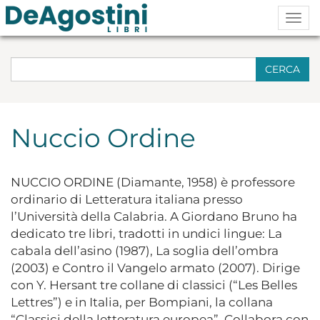
Togg
navig
CERCA
Nuccio Ordine
NUCCIO ORDINE (Diamante, 1958) è professore
ordinario di Letteratura italiana presso
l’Università della Calabria. A Giordano Bruno ha
dedicato tre libri, tradotti in undici lingue: La
cabala dell’asino (1987), La soglia dell’ombra
(2003) e Contro il Vangelo armato (2007). Dirige
con Y. Hersant tre collane di classici (“Les Belles
Lettres”) e in Italia, per Bompiani, la collana
“Classici della letteratura europea”. Collabora con